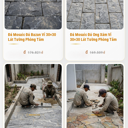
Đá Mosaic Đá Bazan Vỉ 30×30
Đá Mosaic Đá Ong Xám Vỉ
Lát Tường Phòng Tắm
30×30 Lát Tường Phòng Tắm
167.979
161.033
176.821
169.509