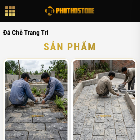
Bỏ
qua
nội
dung
Đá Chẻ Trang Trí
SẢN PHẨM