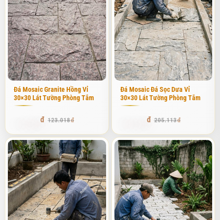
Đá Mosaic Granite Hồng Vỉ
Đá Mosaic Đá Sọc Dưa Vỉ
30×30 Lát Tường Phòng Tắm
30×30 Lát Tường Phòng Tắm
116.867
194.857
123.018
205.113