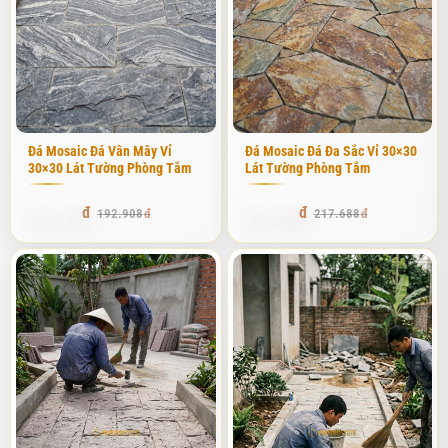
Đá Mosaic Đá Vân Mây Vỉ
Đá Mosaic Đá Đa Sắc Vỉ 30×30
30×30 Lát Tường Phòng Tắm
Lát Tường Phòng Tắm
183.262
206.803
192.908
217.688