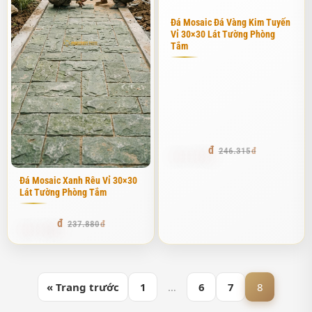
Đá Mosaic Đá Vàng Kim Tuyến
Vỉ 30×30 Lát Tường Phòng
Tắm
233.999
246.315
Đá Mosaic Xanh Rêu Vỉ 30×30
Lát Tường Phòng Tắm
225.986
237.880
« Trang trước
1
…
6
7
8