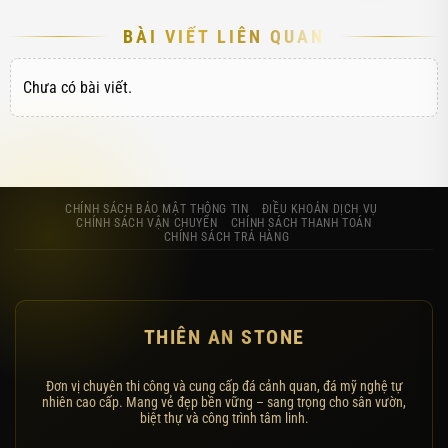
BÀI VIẾT LIÊN QUAN
Chưa có bài viết.
CHÍNH SÁCH BẢO MẬT THÔNG TIN
ĐIỀU KHOẢN DỊCH VỤ
CHÍNH SÁCH VẬN CHUYỂN
CHÍNH SÁCH THANH TOÁN
CHÍNH SÁCH TRẢ HÀNG
THIÊN AN STONE
Đơn vị chuyên thi công và cung cấp đá cảnh quan, đá mỹ nghệ tự
nhiên cao cấp. Mang vẻ đẹp bền vững – sang trọng cho sân vườn,
biệt thự và công trình tâm linh.