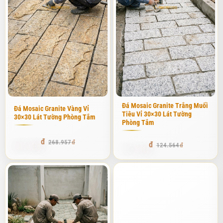
Đá Mosaic Granite Trắng Muối
Đá Mosaic Granite Vàng Vỉ
Tiêu Vỉ 30×30 Lát Tường
30×30 Lát Tường Phòng Tắm
Phòng Tắm
255.509
268.957
118.335
124.564