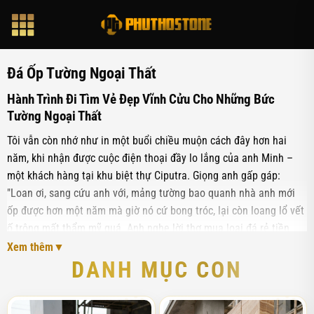
Bỏ
qua
nội
dung
Đá Ốp Tường Ngoại Thất
Hành Trình Đi Tìm Vẻ Đẹp Vĩnh Cửu Cho Những Bức
Tường Ngoại Thất
Tôi vẫn còn nhớ như in một buổi chiều muộn cách đây hơn hai
năm, khi nhận được cuộc điện thoại đầy lo lắng của anh Minh –
một khách hàng tại khu biệt thự Ciputra. Giọng anh gấp gáp:
"Loan ơi, sang cứu anh với, mảng tường bao quanh nhà anh mới
ốp được hơn một năm mà giờ nó cứ bong tróc, lại còn loang lổ vết
ố trông mất thẩm mỹ quá. Anh nghe lời thợ mua loại đá rẻ tiền
ngoài chợ, giờ hối hận không kịp". Khi tôi đến nơi, đập vào mắt là
Xem thêm
một cảnh tượng khá xót xa cho một căn biệt thự sang trọng.
DANH MỤC CON
Những viên đá nhân tạo kém chất lượng bắt đầu bị "lão hóa" dưới
tác động của nắng gió, lớp keo bong ra để lộ phần cốt tường ẩm