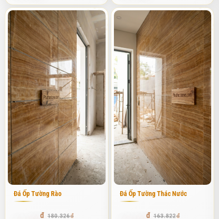
độ đằm, độ bóng tự nhiên và mang vẻ đẹp cổ kính theo thời gian.
Đặc biệt, đá tự nhiên có khả năng cách nhiệt rất tốt. Những mảng
tường ốp đá dày giúp bên trong ngôi nhà luôn mát mẻ vào mùa hè
và ấm áp vào mùa đông, giúp tiết kiệm đáng kể chi phí điện năng
cho điều hòa.
Độ bền thách thức thời gian của đá tự nhiên
Khi nói về độ bền, đá tự nhiên gần như đứng đầu bảng trong danh
sách vật liệu xây dựng. Khác với các loại gạch ốp lát thông
thường vốn có độ giòn và dễ bị ảnh hưởng bởi sự giãn nở nhiệt, đá
tự nhiên có cấu trúc tinh thể bền vững. Trong quá trình tư vấn, tôi
thường cho khách xem những mẫu đá đã được tôi để ngoài trời
hàng chục năm tại kho; chúng không hề có dấu hiệu mủn hay mục.
Sự bền bỉ này giúp gia chủ tiết kiệm được một khoản chi phí bảo
trì khổng lồ về lâu dài, vì bạn chỉ cần đầu tư một lần duy nhất cho
cả đời người.
Đá Ốp Tường Rào
Đá Ốp Tường Thác Nước
Vẻ đẹp độc bản không trùng lặp
171.309
152.354
180.326
163.822