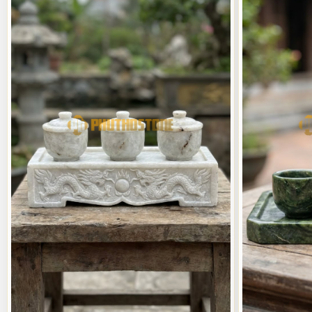
Thông thường, khách hàng của tôi hay phân vân giữa việc chọn bộ 3 
Gia tiên - Bà Cô Ông Mãnh trong gia đình. Đây là lựa chọn phù hợp
mà không bị chiếm quá nhiều diện tích.
Ngược lại, bộ 5 chén lại mang ý nghĩa về "Ngũ hành" (Kim - Mộc - T
chén để tăng thêm phần uy nghi, long trọng. Tôi từng thi công cho m
lượng chén giúp gia chủ cảm thấy an tâm và tự tin hơn trong việc t
Các loại đá tự nhiên phổ biến dùng để chế
Lựa chọn chất liệu đá chính là khâu quan trọng nhất quyết định đến 
đá tự nhiên là báu vật của đất trời, trải qua hàng triệu năm kiến 
đang chọn một thực thể mang năng lượng bình an cho ngôi nhà.
Tùy vào cung mệnh của gia chủ cũng như tông màu chủ đạo của phòng
tao, thoát tục của đá trắng hay sự sang trọng, quyền quý của đá và
giống bộ nào. Đó chính là nét quyến rũ đặc biệt của đá tự nhiên mà