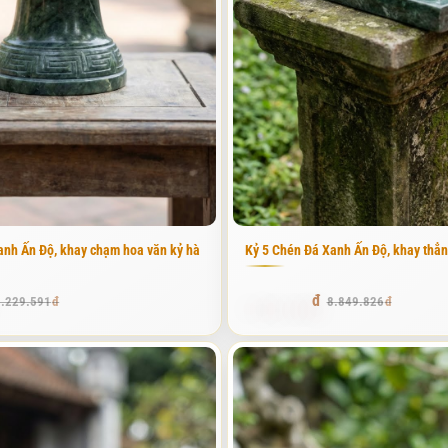
 kỷ chén thực chất là gì và tại sao nhất thiết phải có trên bàn thờ?".
 có 3 hoặc 5 chén, dùng để đựng nước sạch hoặc rượu trắng trong các n
o, hiếu nghĩa và mong cầu sự mát mẻ, bình an cho gia đạo.
ộc và sự thông tuệ. Khi được đựng trong những chiếc chén chế tác từ
ải chọn những khối đá không bị nứt vỡ, không có tạp chất đen ố, bởi 
âu của chất đá, tạo cảm giác linh thiêng mỗi khi gia chủ hành lễ.
chính: phần kỷ (đế) và phần chén. Phần kỷ thường được chế tác từ mộ
anh Ấn Độ, khay chạm hoa văn kỷ hà
Kỷ 5 Chén Đá Xanh Ấn Độ, khay thẳn
 trí cố định để đặt chén, giúp chén không bị xê dịch trong quá trình
7.876.345
5.229.591
8.849.826
i mà chén quá nhỏ sẽ tạo cảm giác lọt thỏm, ngược lại nếu chén quá to
n 25cm, trong khi bộ 5 chén thường dài từ 35cm đến 45cm. Việc tính 