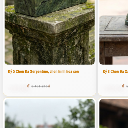
Nhiều người khi đến với Phú Thọ Stone thường hỏi tôi rằng: "Loan ơi,
trên một chiếc đế dài (gọi là kỷ). Thông thường, một bộ kỷ chén sẽ
việc dâng nước thanh tịnh lên tổ tiên, thần linh thể hiện sự chu đá
Trong ngũ hành, nước đại diện cho hành Thủy, tượng trưng cho tài l
tuyệt vời. Tôi luôn nhắc nhở thợ của mình rằng, khi làm kỷ chén, ph
đẹp không chỉ nằm ở đường nét chạm khắc mà còn ở độ trong và độ s
Cấu tạo chi tiết của một bộ kỷ chén đá tiêu chuẩn
Một bộ kỷ chén đá hoàn chỉnh tại Phú Thọ Stone bao gồm hai phần 
Kỷ 5 Chén Đá Serpentine, chén hình hoa sen
Kỷ 3 Chén Đá X
không quá nặng nề. Mặt trên của kỷ được đục lõm nhẹ hoặc có các vị
mịn để dễ dàng vệ sinh sau mỗi lần cúng lễ.
7.393.069
4.706.631
8.401.215
Tôi đặc biệt chú trọng đến tỷ lệ giữa kỷ và chén. Một bộ kỷ quá dà
kích thước chuẩn phong thủy như bộ kỷ 3 chén thường dài từ 20cm đế
mắt hơn rất nhiều.
Ý nghĩa của số lượng chén trên bộ kỷ