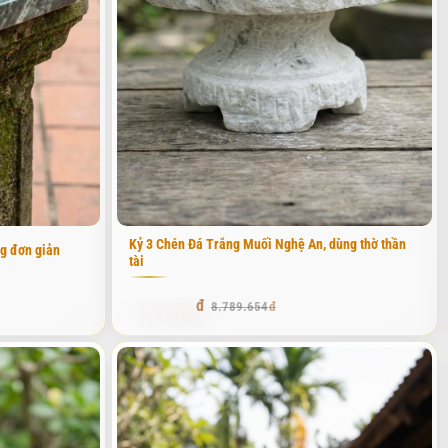
 Thực tế, kỷ chén (hay còn gọi là ngai chén) là bộ chén thờ được đặt
ghi lễ cúng bái. Theo quan niệm của cha ông ta, "trần sao âm vậy",
 đá tự nhiên (hành Thổ), sự kết hợp này tạo nên một sự cân bằng
đó là vật phẩm chứa đựng sự tinh khiết nhất. Một bộ kỷ chén bằng đá
t khối đá dài, có độ dày vừa phải để đảm bảo sự vững chãi nhưng
Kỷ 3 Chén Đá Trắng Muối Nghệ An, dùng thờ thần
g đơn giản
 sử dụng. Phần chén thờ thường được tiện tròn đều, lòng chén nhẵn
tài
7.734.895
8.789.654
 sẽ gây cảm giác chông chênh. Trải nghiệm thực tế cho thấy, các
toán tỉ lệ này giúp cho tổng thể bàn thờ trở nên hài hòa và thuận