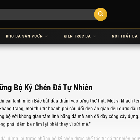
KHO ĐÁ SÂN VƯỜN
KIẾN TRÚC ĐÁ
NỘI THẤT ĐÁ
hững Bộ Kỷ Chén Đá Tự Nhiên
khi cái lạnh miền Bắc bắt đầu thấm vào từng thớ thịt. Một vị khách t
 khang trang, mọi thứ từ hoành phi câu đối đến án gian đều được đầu t
ồng bộ với không gian tâm linh bằng đá mà anh đã dày công xây dựng.
ng phải dăm ba năm lại phải thay vì sứt mẻ."
á, dừng lại trước những bộ kỷ chén được chế tác từ đá tự nhiên nguyên