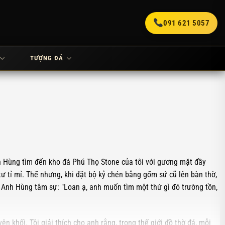
091 621 5057
TƯỢNG ĐÁ
ên Hùng tìm đến kho đá Phú Thọ Stone của tôi với gương mặt đầy
ư tỉ mỉ. Thế nhưng, khi đặt bộ kỷ chén bằng gốm sứ cũ lên bàn thờ,
 Anh Hùng tâm sự: "Loan ạ, anh muốn tìm một thứ gì đó trường tồn,
 khối. Tôi giải thích cho anh rằng, trong thế giới đồ thờ đá, mỗi