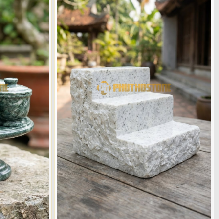
ượng trưng cho "Tam tài" (Thiên - Địa - Nhân) hoặc thờ Thần linh -
ng của bộ 3 chén giúp không gian thờ tự vẫn đảm bảo tính lễ nghi
a đình có bàn thờ lớn, hoặc các nhà thờ họ thường ưu tiên chọn bộ 5
, đặt trên bàn thờ đá rất sang trọng. Việc hiểu rõ ý nghĩa của số
 vẻ đẹp và ý nghĩa riêng biệt. Tôi thường nói với khách hàng rằng,
 làm đồ thờ, chúng ta không chỉ chọn một vật liệu xây dựng, mà
ự trầm mặc, cổ kính của đá xanh rêu, có người lại chuộng vẻ thanh
ân mây độc nhất vô nhị, khiến cho không có bộ kỷ chén nào hoàn toàn