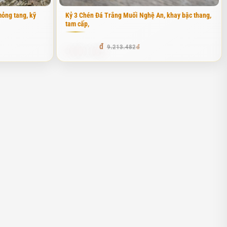
ỏng tang, kỹ
Kỷ 3 Chén Đá Trắng Muối Nghệ An, khay bậc thang,
ó độ cứng cực cao, thớ đá mịn và khả năng chịu nhiệt, chịu ẩm
tam cấp,
 trên tay, bạn sẽ cảm nhận được độ đằm chắc và mát lạnh đặc trưng
8.292.133
9.213.482
 các công trình ngoài trời như
bàn thờ thiên & cây hương
vì nó gần
n đá xanh rêu luôn có độ sắc nét và chiều sâu rất ấn tượng.
g vân mây nhạt, tạo cảm giác nhẹ nhàng, thoát tục. Trong phong
u trầm sẽ tạo nên một điểm nhấn cực kỳ nổi bật và thanh lịch.
 tác phẩm nghệ thuật. Tôi thường trực tiếp đi chọn những phôi đá
, khiến không gian trở nên ấm cúng và linh thiêng hơn hẳn.
à sung túc. Loại đá này có những đường vân màu cam đậm xen lẫn