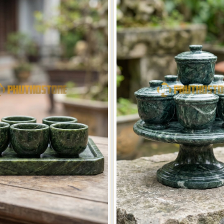
chén hay 5 chén. Theo kinh nghiệm tư vấn của tôi, bộ 3 chén thường t
 cho những bàn thờ có diện tích nhỏ hoặc bàn thờ chung cư. Sự gọn gà
hủy - Hỏa - Thổ) hoặc tượng trưng cho Ngũ phương, Ngũ thổ. Những gi
ột biệt thự tại Hà Nội, gia chủ chọn bộ 5 chén bằng đá trắng non nước
hờ phụng.
 tác kỷ chén
linh hồn của bộ kỷ chén. Tại kho đá của tôi, mỗi loại đá đều mang một
tạo nên nó mang trong mình nguồn năng lượng rất mạnh. Khi chọn đá để
 thờ mà tôi sẽ đưa ra những lời khuyên khác nhau. Có người thích s
ng. Mỗi loại đá khi được mài giũa, đánh bóng sẽ lộ ra những đường v
 các vật liệu nhân tạo không bao giờ có được.