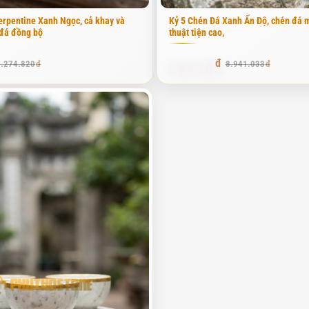
erpentine Xanh Ngọc, cả khay và
Kỷ 5 Chén Đá Xanh Ấn Độ, chén đá m
 và cũng là mặt hàng bán chạy nhất tại Phú Thọ Stone. Loại đá này c
đá đồng bộ
thuật tiện cao,
ới không gian thờ cúng tâm linh. Khi cầm một chiếc chén đá xanh rêu
8.046.929
6.274.820
8.941.033
nên bóng và đẹp hơn. Tôi thường tư vấn khách hàng dùng loại này cho
ộng của thời tiết. Những họa tiết hoa sen hay lá lật chạm khắc trên nề
 lựa chọn số một. Đá trắng Nghệ An thường có màu trắng sữa hoặc trắn
 hoặc mệnh Kim. Bộ kỷ chén bằng đá trắng khi đặt trên bàn thờ gỗ nâ
 đá rất kỹ. Chỉ cần một vết tạp chất nhỏ cũng có thể làm hỏng cả một
rong phòng thờ, bộ kỷ chén đá trắng tỏa ra một luồng ánh sáng dịu nhẹ
 vàng từ lâu đã được coi là màu của hoàng gia, của sự thịnh vượng v