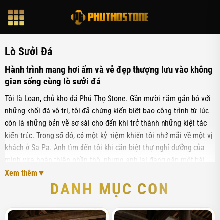
Bỏ
qua
nội
dung
Lò Sưởi Đá
Hành trình mang hơi ấm và vẻ đẹp thượng lưu vào không
gian sống cùng lò sưởi đá
Tôi là Loan, chủ kho đá Phú Thọ Stone. Gần mười năm gắn bó với
những khối đá vô tri, tôi đã chứng kiến biết bao công trình từ lúc
còn là những bản vẽ sơ sài cho đến khi trở thành những kiệt tác
kiến trúc. Trong số đó, có một kỷ niệm khiến tôi nhớ mãi về một vị
khách ở Sa Pa. Anh tìm đến tôi khi căn biệt thự nghỉ dưỡng của
mình vừa hoàn thiện phần thô, nhưng anh lại đang gặp một bài
toán nan giải: Phòng khách rất rộng, trần cao, dù đã lắp hệ thống
Xem thêm
điều hòa trung tâm hiện đại nhưng vẫn có cảm giác trống trải và
DANH MỤC CON
lạnh lẽo. Anh muốn một điểm nhấn vừa mang tính thẩm mỹ cao,
vừa tạo được sự ấm cúng thực thụ cho gia đình mỗi khi đông về.