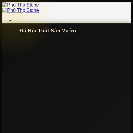
Bỏ
qua
nội
dung
Đá Nội Thất Sân Vườn
📞
091 621 5057