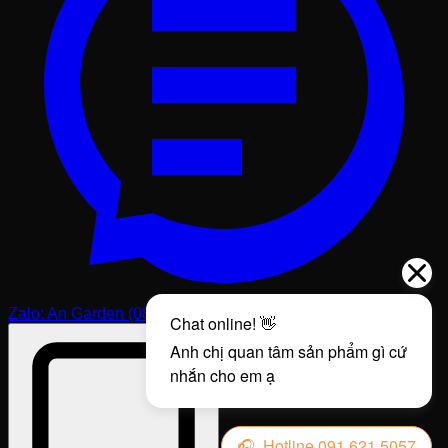
khích khách hàng gọi điện trực tiếp hoặc đến kho để
chúng ta cùng thảo luận về ý tưởng. Có những bức tượng
kích thước nhỏ nhưng yêu cầu chạm trổ cực kỳ tinh xảo
thì giá có thể cao hơn tượng lớn nhưng làm đơn giản. Tại
Phú Thọ Stone, sự minh bạch về giá cả và chất lượng
luôn được đặt lên hàng đầu.
Những lưu ý quan trọng khi thi
công và lắp đặt tượng đá
Một bức tượng đẹp nếu không được lắp đặt đúng cách sẽ
không phát huy hết vẻ đẹp và thậm chí còn tiềm ẩn nguy
cơ mất an toàn. Đá tự nhiên rất nặng, một bức tượng cao
1m5 có thể nặng từ vài tạ đến cả tấn. Do đó, phần móng
và bệ đỡ phải được tính toán cực kỳ cẩn thận. Tôi đã từng
chứng kiến những trường hợp khách hàng tự ý lắp đặt
Zalo: An Garden (0813.131.555)
trên nền đất yếu khiến tượng bị nghiêng sau một mùa
mưa, điều này không chỉ mất thẩm mỹ mà còn là điều đại
kỵ trong tâm linh.
Khi thi công cho khách, đội ngũ của Phú Thọ Stone luôn
khảo sát mặt bằng rất kỹ. Chúng tôi sử dụng các thiết bị
cẩu kéo chuyên dụng và đội ngũ thợ lắp đặt có kinh
nghiệm để đảm bảo tượng được đặt vào vị trí một cách an