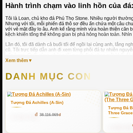
Hành trình chạm vào linh hồn của đ
Tôi là Loan, chủ kho đá Phú Thọ Stone. Nhiều người thường
Nhưng với tôi, mỗi phiến đá thô sơ đều ẩn chứa một câu ch
với vẻ mặt đầy lo âu. Anh kể rằng mình vừa hoàn thiện căn b
kệch khiến tổng thể không gian bị phá hỏng hoàn toàn. Nhìn 
Lần đó, tôi đã dành cả buổi tối để ngồi lại cùng anh, lắng 
cũ. Tôi trực tiếp dẫn anh đi xem từng phôi đá tự nhiên nguy
uốn lượn. Cuối cùng, chúng tôi quyết định chọn một khối đá tr
thật chặt, không nói gì nhiều nhưng ánh mắt rạng rỡ của anh 
Xem thêm
Từ trải nghiệm thực tế đó, tôi nhận ra rằng khách hàng tìm đ
DANH MỤC CON
Stone, chúng tôi luôn khắt khe từ khâu tuyển chọn nguyên l
những hệ lụy về thẩm mỹ mà đôi khi tiền bạc không thể cứu v
năm qua, giúp tôi tích lũy được vốn kinh nghiệm xương máu 
Trong bài viết hôm nay, tôi muốn trải lòng về hành trình man
có sức hút mãnh liệt đến thế, cách phân biệt các loại đá và
Tượng Đá Achilles (A-Sin)
của người làm nghề, tôi hy vọng những chia sẻ này sẽ giúp b
Tượng Đá B
Three Grace
37.353.747
38.116.069
Tượng đá nghệ thuật – Sự giao thoa 
17.994.793
Khi nhắc đến
tượng đá nghệ thuật
, nhiều người thường li