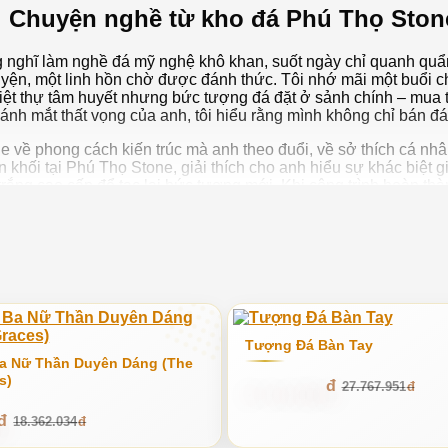
á: Chuyện nghề từ kho đá Phú Thọ Ston
 nghĩ làm nghề đá mỹ nghệ khô khan, suốt ngày chỉ quanh quẩn
uyện, một linh hồn chờ được đánh thức. Tôi nhớ mãi một buổi 
iệt thự tâm huyết nhưng bức tượng đá đặt ở sảnh chính – mua t
ánh mắt thất vọng của anh, tôi hiểu rằng mình không chỉ bán đá
nghe về phong cách kiến trúc mà anh theo đuổi, về sở thích cá
ên khối tại Phú Thọ Stone, giải thích cho anh hiểu sự khác biệ
ắng cao cấp để tạc lại bức tượng mới. Khi công trình hoàn thành
là câu trả lời quý giá nhất cho những nỗ lực của tôi và đội ngũ 
ến đá mỹ nghệ không chỉ vì độ bền, mà vì họ muốn tìm kiếm một gi
iệu đầu vào đến từng đường kim mũi chỉ của nghệ nhân. Việc l
ãn được. Câu chuyện của vị khách kia chỉ là một trong hàng tr
để chia sẻ với các bạn về thế giới
tượng đá nghệ thuật
đầy m
g những khối đá vô tri hóa thân thành những tác phẩm nghệ thuật
 quan trọng nhất là làm sao để chọn được một tác phẩm thực sự
Tượng Đá Bàn Tay
ạn có cái nhìn sâu sắc hơn trước khi quyết định đầu tư cho tổ 
a Nữ Thần Duyên Dáng (The
s)
27.212.591
27.767.951
giữa thiên nhiên và bàn tay con người
18.362.034
ên tưởng ngay đến những bảo tàng cổ kính hay những dinh thự x