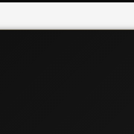
📞
091 621 5057