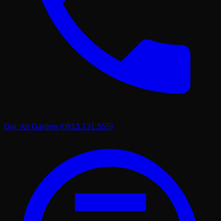
Gạt tàn đá đa giác
Đá cẩm thạch,
800.000 -
(Bát giác)
đá vân mây
1.500.000
Gạt tàn đá Cigar 4
Đá Onyx, Marble
1.500.000 -
rãnh lớn
nhập khẩu
3.500.000
Sản phẩm gia công
Liên hệ trực
Tùy chọn
theo yêu cầu
tiếp
Kinh nghiệm chọn mua và sử dụng
gạt tàn đá từ chia sẻ của Loan
Hơn ai hết, Loan hiểu rằng việc chọn mua một món đồ đá
Gọi: An Garden (0813.131.555)
mỹ nghệ đôi khi khiến bạn bối rối giữa hàng ngàn mẫu mã
trên mạng. Có những lần, khách hàng mang đến xưởng
của mình một chiếc gạt tàn đá mua ở nơi khác với vẻ mặt
buồn bã vì đá bị thấm nước, xỉn màu hoặc tệ hơn là nứt
đôi chỉ sau vài tháng. Qua kiểm tra, mình thấy đó thường
là loại đá "non" hoặc đá đã qua xử lý hóa chất để tạo màu
giả. Chính vì vậy, Loan luôn muốn trang bị cho khách
hàng những kiến thức cơ bản nhất để có thể tự mình
nhận biết được đâu là một sản phẩm đá tự nhiên chất
lượng cao.