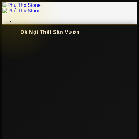
Bỏ
qua
nội
dung
Đá Nội Thất Sân Vườn
📞
091 621 5057