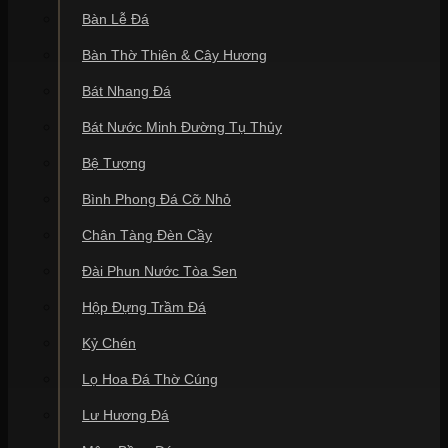
Bàn Lễ Đá
Ý nghĩa phong thủy tích cực cho gia chủ
Bàn Thờ Thiên & Cây Hương
Trong quan niệm phong thủy của người Á Đông, đá thuộc
hành Thổ, tượng trưng cho sự ổn định, vững chắc và là
Bát Nhang Đá
nền móng của vạn vật. Đặt một vật phẩm bằng đá tự
nhiên trên bàn làm việc không chỉ giúp cân bằng năng
Bát Nước Minh Đường Tụ Thủy
lượng mà còn giúp gia chủ giữ được sự bình tĩnh, sáng
suốt trong các quyết định kinh doanh. Loan thường chia
Bệ Tượng
sẻ với khách hàng rằng chiếc gạt tàn tuy nhỏ nhưng nếu
chọn đúng màu sắc tương sinh với bản mệnh, nó sẽ góp
Bình Phong Đá Cỡ Nhỏ
phần chiêu tài lộc và xua đuổi những nguồn năng lượng
tiêu cực xung quanh không gian sống.
Chân Tàng Đèn Cầy
Ví dụ, những người mệnh Kim nên chọn gạt tàn đá có
Đài Phun Nước Tòa Sen
màu trắng hoặc vàng; người mệnh Mộc sẽ rất hợp với đá
màu xanh lục hoặc đen. Việc lồng ghép yếu tố phong thủy
Hộp Đựng Trầm Đá
vào các món đồ nội thất đá không phải là mê tín, mà là
một cách để con người tìm thấy sự hài hòa với thiên
Kỷ Chén
nhiên. Khi tâm thế thoải mái, mọi việc sẽ trở nên hanh
thông. Đó cũng là lý do vì sao gạt tàn đá thường được
Lọ Hoa Đá Thờ Cúng
chọn làm quà tặng cao cấp cho đối tác, sếp hay bạn bè
trong những dịp tân gia, thăng chức.
Lư Hương Đá