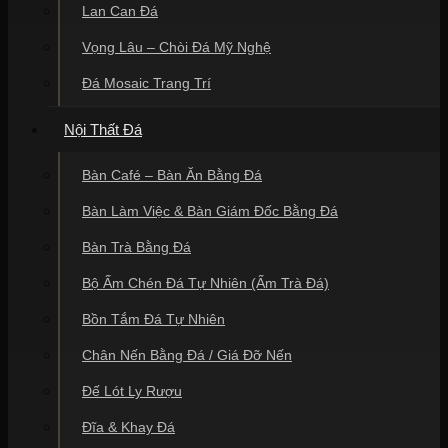
Lan Can Đá
Chơi Cigar là một nghệ thuật và việc chọn phụ kiện đi
Vọng Lâu – Chòi Đá Mỹ Nghệ
kèm cũng đòi hỏi sự am hiểu sâu sắc. Những điếu Cigar
cao cấp thường có kích thước lớn và cháy lâu, do đó gạt
Đá Mosaic Trang Trí
tàn cần có rãnh đỡ đủ rộng để điếu thuốc nằm vững chãi,
không bị rơi hay lệch làm ảnh hưởng đến quá trình
thưởng thức. Loan đã tư vấn cho rất nhiều quý ông về
Nội Thất Đá
dòng
Gạt Tàn Bằng Đá Cigar Đơn
, đây là lựa chọn tuyệt
vời cho những buổi thư giãn cá nhân, vừa gọn gàng lại
Bàn Café – Bàn Ăn Bằng Đá
vừa tinh tế trên bàn làm việc.
Điểm đặc biệt của gạt tàn Cigar bằng đá là khả năng giữ
Bàn Làm Việc & Bàn Giám Đốc Bằng Đá
nhiệt và cách nhiệt cực tốt. Khi bạn đặt điếu Cigar đang
cháy dở xuống, mặt đá lạnh sẽ giúp ổn định nhiệt độ tại
Bàn Trà Bằng Đá
điểm tiếp xúc, không làm điếu thuốc bị tắt đột ngột hay
cháy lẹm sang một bên. Độ nặng của khối đá tự nhiên
Bộ Ấm Chén Đá Tự Nhiên (Ấm Trà Đá)
cũng giúp gạt tàn đứng vững trên bàn, tránh tình trạng vô
tình gạt tay làm đổ thuốc. Tại Phú Thọ Stone, chúng tôi
Bồn Tắm Đá Tự Nhiên
thường ưu tiên sử dụng đá Marble đen chỉ vàng hoặc đá
cẩm thạch xanh để làm gạt tàn Cigar, vì những gam màu
Chân Nến Bằng Đá / Giá Đỡ Nến
này mang lại cảm giác quyền quý và bí ẩn.
Đế Lót Ly Rượu
Thiết kế đa dạng với các hình khối độc đáo
Đĩa & Khay Đá