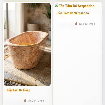
nóng lâu, đá sẽ hấp thụ nhiệt và giữ cho nước ấm trong một thời
gian dài, vượt xa các chất liệu nhân tạo thông thường.
Bồn Tắm Đá Serpentine
Vẻ đẹp độc bản không thể sao chép
32.151.133
33.843.298
Mỗi khối đá tự nhiên đều có hệ thống vân và màu sắc riêng biệt
do quá trình khoáng hóa hàng triệu năm. Khi chế tác bồn tắm,
chúng tôi giữ lại tối đa những đặc điểm tự nhiên này. Bạn sẽ
không bao giờ tìm thấy hai chiếc bồn tắm đá marble hay đá cuội
nào giống hệt nhau 100%. Đây chính là điểm thu hút những gia
chủ yêu thích sự cá nhân hóa và muốn khẳng định gu thẩm mỹ
riêng của mình. Tại kho của tôi, mỗi khi có khách đến chọn phôi
đá, họ thường ví việc này như đi tìm "tri kỷ" vậy.
Sức khỏe và phong thủy trong không gian tắm
Đá tự nhiên được xem là vật liệu mang năng lượng tích cực. Trong
Bồn Tắm Đá Hồng
phong thủy, đá thuộc hành Thổ, khi kết hợp với Thủy (nước) tạo
nên sự ổn định, vững chãi và thanh lọc. Nhiều khách hàng của tôi
31.152.189
32.791.778
chia sẻ rằng sau một ngày làm việc mệt mỏi, việc được tựa lưng