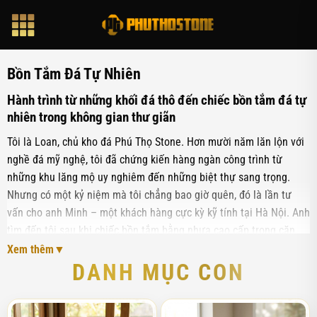
Bỏ
qua
nội
dung
Bồn Tắm Đá Tự Nhiên
Hành trình từ những khối đá thô đến chiếc bồn tắm đá tự
nhiên trong không gian thư giãn
Tôi là Loan, chủ kho đá Phú Thọ Stone. Hơn mười năm lăn lộn với
nghề đá mỹ nghệ, tôi đã chứng kiến hàng ngàn công trình từ
những khu lăng mộ uy nghiêm đến những biệt thự sang trọng.
Nhưng có một kỷ niệm mà tôi chẳng bao giờ quên, đó là lần tư
vấn cho anh Minh – một khách hàng cực kỳ kỹ tính tại Hà Nội. Anh
tìm đến tôi sau khi chiếc bồn tắm bằng nhựa cao cấp trong căn
penthouse của mình bị ố vàng và nứt nhẹ chỉ sau hai năm sử
Xem thêm
dụng. Anh bảo với tôi: "Loan ơi, anh muốn một cái gì đó vĩnh cửu,
DANH MỤC CON
một cái gì đó mà mỗi khi bước vào phòng tắm, anh cảm thấy mình
đang chạm vào thiên nhiên thực sự."