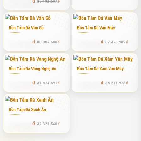
34.136.857
35.192.637
mây khói, bồn tắm đá Marble mang lại vẻ đẹp thanh thoát và quý
phái. Đặc biệt, dòng
Bồn Tắm Đá Cẩm Thạch Xám
đang rất được
ưa chuộng tại Phú Thọ Stone vì màu sắc trung tính, dễ dàng phối
Bồn Tắm Đá Vân Gỗ
Bồn Tắm Đá Vân Mây
hợp với các phụ kiện inox mạ vàng hoặc đen mờ. Tuy nhiên, đá
Marble có độ xốp nhẹ nên đòi hỏi kỹ thuật chống thấm cực kỳ khắt
31.973.376
35.603.056
33.305.600
37.476.902
khe từ phía chúng tôi để đảm bảo độ bền tuyệt đối.
Bồn tắm đá Granite - Sự mạnh mẽ và bền bỉ
Bồn Tắm Đá Vàng Nghệ An
Bồn Tắm Đá Xám Vân Mây
Đá Granite nổi tiếng với độ cứng cực cao và khả năng chống trầy
xước tuyệt vời. Những chiếc bồn tắm làm từ đá hoa cương thường
36.359.703
33.803.494
37.874.691
35.211.973
có màu sắc đồng nhất hơn và mang vẻ đẹp hiện đại, khỏe khoắn.
Nếu bạn là người bận rộn và không có quá nhiều thời gian để
chăm chút, bảo trì kỹ lưỡng, thì Granite chính là "chân ái". Tại
Bồn Tắm Đá Xanh Ấn
xưởng của tôi, việc chế tác bồn tắm Granite tốn nhiều công sức
hơn vì đá quá cứng, đòi hỏi máy móc và tay nghề thợ phải cực kỳ
30.709.263
32.325.540
vững vàng để không làm nứt đá trong quá trình đục rỗng.
Bồn tắm đá cuội - Hơi thở của thiên nhiên hoang sơ