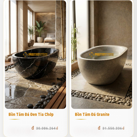
Trong suốt quá trình làm nghề, tôi thường nhận được câu hỏi: "Tại
sao phải bỏ ra hàng chục triệu, thậm chí hàng trăm triệu cho một
chiếc bồn tắm đá trong khi bồn sứ hay bồn composite chỉ vài
triệu?". Câu trả lời nằm ở hai chữ:
Đẳng cấp
và
Trải nghiệm
. Đá tự
nhiên mang trong mình năng lượng của đất trời qua hàng triệu
năm kiến tạo. Khi đặt một chiếc bồn tắm bằng đá vào không gian,
toàn bộ căn phòng như bừng sáng một nguồn năng lượng nguyên
thủy, sang trọng mà không phô trương. Tại Phú Thọ Stone, chúng
tôi luôn ưu tiên tuyển chọn những phôi đá có vân sắc độc đáo
nhất để phục vụ khách hàng.
Độ bền của đá tự nhiên là điều không cần phải bàn cãi. Nếu như
bồn tắm nhựa có thể bị trầy xước, bồn sứ có thể bị mẻ hoặc ố
theo thời gian, thì bồn tắm đá càng dùng lại càng bóng, càng có
giá trị. Tôi đã từng quay lại thăm những công trình mình làm từ 5-
Bồn Tắm Đá Đen Tia Chớp
Bồn Tắm Đá Granite
7 năm trước, những chiếc bồn tắm vẫn y nguyên như ngày đầu, chỉ
cần vệ sinh nhẹ nhàng là lại đẹp như mới. Đặc biệt, đá tự nhiên có
28.581.950
29.972.819
30.086.264
31.550.336
khả năng giữ nhiệt cực tốt. Nếu bạn thích ngâm mình trong nước