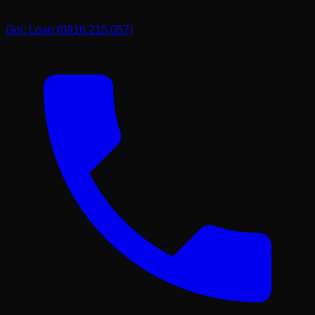
Bàn ghế nguyên
50.000.000 -
Marble phôi
khối cao cấp
150.000.000
đẹp
Gọi: Loan (0916.215.057)
Đá tự nhiên các
1.500.000 -
Đôn đá trang trí
loại
8.000.000
Lưu ý rằng mức giá trên chỉ mang tính chất tham khảo tại
thời điểm hiện tại. Tôi luôn khuyến khích khách hàng nên
đến trực tiếp kho đá của mình để tận mắt nhìn, tận tay
chạm vào sản phẩm. Có những khối đá khi nhìn trên ảnh
thấy bình thường, nhưng khi ra ngoài nắng, các tinh thể
đá lấp lánh và đường vân hiện lên rõ rệt mới thấy hết
được giá trị của nó. Hơn nữa, khi đến trực tiếp, tôi có thể
tư vấn kỹ hơn và đưa ra mức giá ưu đãi nhất tùy theo
từng thời điểm nhập phôi đá.
Kinh nghiệm vàng khi chọn mua
bàn ghế đá tự nhiên từ Loan
Với tư cách là một người trong nghề, tôi muốn chia sẻ với
bạn một vài "mẹo" nhỏ để chọn được bộ bàn ghế đá ưng
ý nhất. Đầu tiên, hãy kiểm tra kỹ bề mặt đá. Đừng quá
quan trọng việc mặt đá phải láng mịn như gương, đôi khi