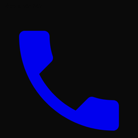
công cộng về lâu dài, đồng thời nâng cao giá trị thẩm mỹ
Hỗ trợ tư vấn 24/7
cho toàn bộ dự án.
Bảng giá tham khảo các dòng bàn
ghế đá tự nhiên
Giá cả luôn là vấn đề mà bất kỳ ai khi đi mua hàng cũng
quan tâm. Tuy nhiên, với đá tự nhiên, rất khó để có một
mức giá cố định vì nó phụ thuộc vào: chất liệu đá, kích
thước, độ hiếm của vân đá và tay nghề chế tác. Tại Phú
Thọ Stone, tôi luôn minh bạch về giá cả để khách hàng có
sự lựa chọn phù hợp với ngân sách của mình. Dưới đây
là bảng giá tham khảo cho một số dòng sản phẩm phổ
biến:
KHOẢNG GIÁ
LOẠI SẢN PHẨM
CHẤT LIỆU
(VNĐ)
Đá cuội, đá
5.000.000 -
Bàn ghế đá mini
bazan
15.000.000
Bộ bàn ghế dáng
15.000.000 -
Đá lũa, đá xanh
tự nhiên
45.000.000
Granite,