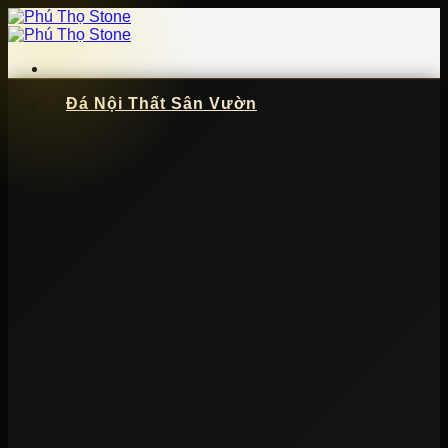
Bỏ
qua
nội
dung
Đá Nội Thất Sân Vườn
📞
091 621 5057