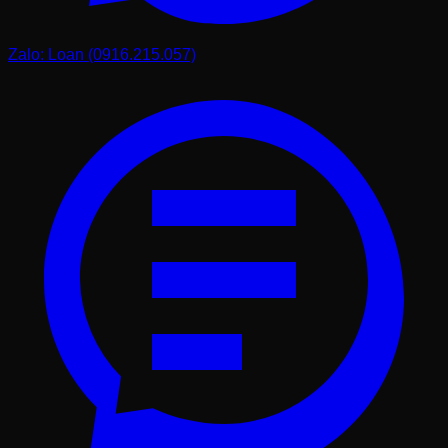
Thủy hãy chọn đá màu đen, xanh nước biển. Người
mệnh Hỏa nên tìm các dòng đá màu đỏ, tím hoặc hồng.
Cuối cùng, người mệnh Thổ sẽ phát huy tốt nhất năng
Zalo: Loan (0916.215.057)
lượng khi dùng đá màu vàng đất hoặc nâu. Tôi luôn có
sẵn các dòng đá với đủ màu sắc để khách hàng thoải mái
lựa chọn theo cung mệnh của mình.
Khi tư vấn màu sắc, tôi cũng lưu ý khách hàng về sự hài
hòa với màu sơn nhà. Nếu ngôi nhà mang phong cách
hiện đại với tông màu trắng chủ đạo, một bộ bàn ghế đá
đen hoặc xám đậm sẽ tạo nên sự tương phản cực kỳ
sang trọng. Ngược lại, nếu ngôi nhà có nhiều chi tiết gỗ,
các dòng đá màu vàng hoặc nâu sẽ mang lại cảm giác ấm
cúng và gần gũi. Sự tinh tế trong việc phối màu sẽ giúp
nâng tầm giá trị thẩm mỹ cho toàn bộ công trình mà không
cần phải đầu tư quá nhiều tiền vào các món đồ trang trí xa
xỉ khác.
Lưu ý về vị trí đặt bàn ghế đá để tăng độ bền
Dù đá tự nhiên rất bền nhưng "của bền tại người". Nếu có
thể, bạn nên đặt bàn ghế đá dưới bóng cây lớn hoặc dưới
hiên nhà, mái che. Việc này không chỉ giúp người ngồi
cảm thấy mát mẻ hơn mà còn giúp đá tránh được việc
thay đổi nhiệt độ quá đột ngột giữa nắng gắt và mưa rào,