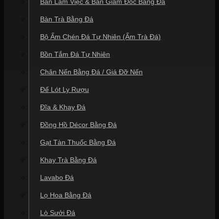
Bàn Làm Việc & Bàn Giám Đốc Bằng Đá
linh hoạt hơn rất nhiều.
Bàn Trà Bằng Đá
Bàn ghế đá cho không gian sân vườn biệt
thự
Bộ Ấm Chén Đá Tự Nhiên (Ấm Trà Đá)
Với không gian biệt thự rộng lớn, bàn ghế đá không chỉ là
Bồn Tắm Đá Tự Nhiên
nơi ngồi nghỉ mà còn là một điểm nhấn kiến trúc. Tôi
thường tư vấn khách hàng chọn những bộ có kích thước
Chân Nến Bằng Đá / Giá Đỡ Nến
lớn, màu sắc tương phản với màu cỏ cây để tạo sự nổi
bật. Ví dụ, một bộ bàn ghế đá trắng giữa thảm cỏ xanh
Đế Lót Ly Rượu
mướt hay một bộ đá đen kim sa dưới gốc cây đại thụ sẽ
tạo nên một khung cảnh cực kỳ ấn tượng. Khi thi công
Đĩa & Khay Đá
những dự án này, tôi luôn chú trọng đến việc xử lý nền
móng vì trọng lượng của đá tự nhiên rất lớn, nếu không
Đồng Hồ Décor Bằng Đá
gia cố kỹ nền đất, sau một thời gian bàn ghế có thể bị
nghiêng lún.
Gạt Tàn Thuốc Bằng Đá
Bên cạnh yếu tố thẩm mỹ, tôi cũng chú ý đến sự tiện
Khay Trà Bằng Đá
dụng. Một bộ bàn ghế sân vườn lý tưởng cần có chiều
cao bàn và ghế phù hợp để người ngồi cảm thấy thoải
Lavabo Đá
mái nhất. Thông thường, mặt bàn đá sẽ được thiết kế
rộng rãi để có thể đặt vừa các bộ ấm chén, bình hoa hoặc
Lọ Hoa Bằng Đá
thậm chí là một khay trà lớn. Đối với các khách hàng ở
khu vực phía Bắc như Hà Nội, Phú Thọ, nơi có mùa đông
Lò Sưởi Đá