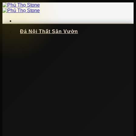
Bỏ
qua
nội
dung
Đá Nội Thất Sân Vườn
📞
091 621 5057