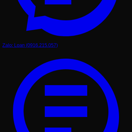
Làm thế nào để phân biệt đá ghép tự nhiên và đá giả
bằng bê tông?
Đá tự nhiên khi chạm vào luôn có cảm giác mát lạnh, vân
đá không trùng lặp và màu sắc có chiều sâu rõ rệt. Khi
dùng vật cứng gõ nhẹ, đá tự nhiên có tiếng kêu đanh,
thanh hơn. Trong khi đó, đá giả bằng bê tông thường có
Zalo: Loan (0916.215.057)
màu sắc nhạt hơn, bề mặt nhìn hơi "dại" và các viên đá có
họa tiết lặp lại y hệt nhau. Bạn cũng có thể quan sát phần
xương đá ở mặt sau, đá tự nhiên sẽ thấy rõ cấu trúc tinh
thể khoáng sản còn đá giả sẽ thấy các hạt cát và xi măng.
Nếu bạn còn bất kỳ thắc mắc nào về các dòng đá trang trí,
hãy đừng ngần ngại nhắn tin hoặc gọi điện cho Loan. Sự
hài lòng của bạn chính là động lực lớn nhất để Phú Thọ
Stone tiếp tục phát triển và cống hiến.