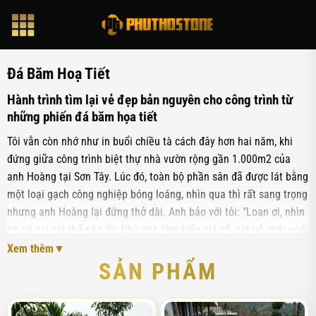
Bỏ
qua
nội
dung
Đá Băm Hoạ Tiết
Hành trình tìm lại vẻ đẹp bản nguyên cho công trình từ
những phiến đá băm họa tiết
Tôi vẫn còn nhớ như in buổi chiều tà cách đây hơn hai năm, khi
đứng giữa công trình biệt thự nhà vườn rộng gần 1.000m2 của
anh Hoàng tại Sơn Tây. Lúc đó, toàn bộ phần sân đã được lát bằng
một loại gạch công nghiệp bóng loáng, nhìn qua thì rất sang trọng
nhưng anh Hoàng lại đứng thở dài. Anh bảo với tôi: "Loan ơi, nhìn
nó cứ sai sai thế nào ấy. Nhà anh làm kiểu giả cổ, cột gỗ, mái ngói
mà cái sân này nhìn nó cứ bị 'nhựa', lại còn trơn trượt quá, hôm nọ
Xem thêm
tụi nhỏ chạy nhảy suýt ngã mấy lần." Ánh mắt anh lúc đó đầy sự
SẢN PHẨM
tiếc nuối vì đã vội vã trong khâu chọn vật liệu lát sân.
Thực tế, câu chuyện của anh Hoàng không hề hiếm gặp trong suốt