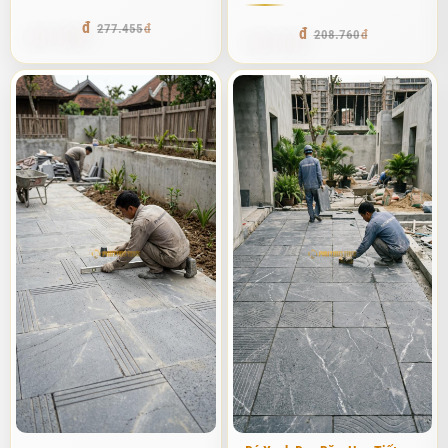
bền vững?
263.582
277.455
198.322
208.760
Nhiều khách hàng khi đến kho của tôi thường thắc mắc: "Đá băm
họa tiết có phải là đá nhân tạo đúc khuôn không em?". Tôi luôn
cười và khẳng định chắc chắn với họ rằng đây là 100% đá tự nhiên
được khai thác từ các vùng núi đá lớn như Thanh Hóa, Nghệ An
hay Ninh Bình. Điểm khác biệt duy nhất nằm ở đôi bàn tay của
những người nghệ nhân. Sau khi đá được xẻ thành từng tấm theo
kích thước chuẩn, chúng sẽ trải qua quá trình băm nhám bề mặt
và chạm khắc các hoa văn như hình đồng tiền, hoa sen, hoặc các
họa tiết hình học đối xứng.
Sở dĩ gọi là "xu hướng bền vững" bởi vì loại đá này hội tụ đủ ba
yếu tố: Độ bền cơ học cực cao, tính thẩm mỹ không bao giờ lỗi
mốt và khả năng chống trơn trượt tuyệt vời. Trong suốt quá trình
tư vấn, tôi luôn nhấn mạnh với khách hàng rằng
đá băm họa tiết
không chỉ đơn thuần là vật liệu xây dựng, mà nó là một tác phẩm
nghệ thuật. Mỗi phiến đá mang trong mình những đường vân đá
tự nhiên độc bản, khi kết hợp với các họa tiết băm thủ công sẽ tạo