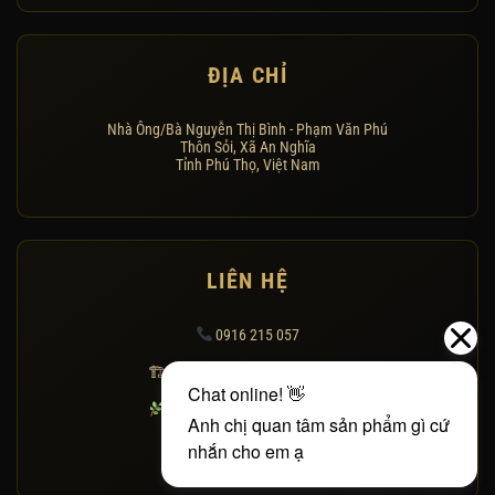
không có cột che chắn hai bên, phần thân của loại cuốn thư này
thường có xu hướng mở rộng theo chiều ngang hơn một chút để
ĐỊA CHỈ
tạo sự cân bằng thị giác. Độ dày của thân đá thường dao động từ
15cm đến 20cm tùy theo kích thước tổng thể, đảm bảo sự bền bỉ
trường tồn cùng thời gian.
Nhà Ông/Bà Nguyễn Thị Bình - Phạm Văn Phú
Thôn Sỏi, Xã An Nghĩa
Tỉnh Phú Thọ, Việt Nam
Điểm khác biệt nhất của dòng sản phẩm này chính là sự tối giản ở
hai đầu. Thay vì hai cột trụ cao, chúng tôi thường thiết kế hai bên
cánh cuốn thư mềm mại, có thể là hình tượng bút và kiếm – biểu
tượng cho sự văn võ song toàn của gia tộc. Sự kết hợp này mang
LIÊN HỆ
lại cảm giác thanh thoát, không gây áp lực về mặt không gian, đặc
biệt phù hợp với những công trình có lối đi hẹp hoặc kiến trúc nhà
0916 215 057
gỗ cổ truyền.
🏗 Cắt tạo dáng & hoàn thiện đá
Ý nghĩa phong thủy sâu sắc của tấm bình phong đá
Thi công cảnh quan sân vườn
Trong phong thủy kiến trúc, tấm bình phong hay cuốn thư đá đóng
Chính sách trả hàng
vai trò như một bức tường ngăn cách giữa thế giới tâm linh bên
trong và những xáo động bên ngoài. Hình tượng một bên là bút,