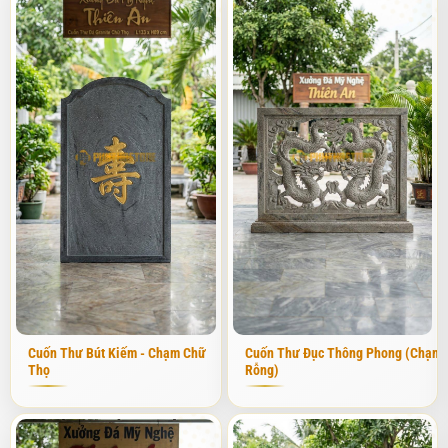
Thực tế trong suốt nhiều năm điều hành kho đá Phú Thọ Stone, tôi
đã chứng kiến không ít khách hàng vì quá ham sự bề thế mà chọn
những mẫu cuốn thư có cột cao vút, để rồi khi lắp đặt xong mới
thấy nó choán hết tầm nhìn, làm không gian trở nên bức bối, ngột
ngạt. Sai lầm này thường xuất phát từ việc chúng ta chưa hiểu rõ
đặc tính và công năng của từng loại hình kiến trúc đá. Sau lần tư
vấn và trực tiếp thi công mẫu cuốn thư đá không cột cho bác
khách năm ấy, tôi nhận ra rằng: Đôi khi sự tối giản lại chính là
đỉnh cao của sự tinh tế và quyền uy.
Mẫu
cuốn thư đá không cột
(hay còn gọi là loại trấn phong) chính
là giải pháp hoàn hảo mà tôi thường khuyên dùng cho những công
trình có không gian vừa và nhỏ, hoặc những nơi đòi hỏi sự thanh
thoát tuyệt đối. Loại cuốn thư này không có hai cột đá dựng đứng
Cuốn Thư Bút Kiếm - Chạm Chữ
Cuốn Thư Đục Thông Phong (Chạm
hai bên mà tập trung toàn bộ vào phần thân cuốn thư với những
Thọ
Rỗng)
đường nét chạm khắc tinh xảo. Chính sự gọn gàng này lại tạo nên
một sức hút kỳ lạ, giúp công trình tâm linh trở nên hài hòa, ấm
cúng mà vẫn giữ được sự tôn nghiêm cần thiết.