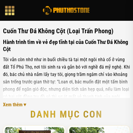
Bỏ
qua
nội
dung
Cuốn Thư Đá Không Cột (Loại Trấn Phong)
Hành trình tìm về vẻ đẹp tĩnh tại của Cuốn Thư Đá Không
Cột
Tôi vẫn còn nhớ như in buổi chiều tà tại một ngôi nhà cổ ở vùng
đất Tổ Phú Thọ, nơi tôi sinh ra và gắn bó với nghề đá mỹ nghệ. Khi
đó, bác chủ nhà nắm lấy tay tôi, giọng trầm ngâm chỉ vào khoảng
sân trống trước gian thờ tự: "Loan ơi, bác muốn đặt một tấm bình
phong để ngăn gió độc, nhưng diện tích sân hẹp quá, nếu làm loại
có hai cột đồng trụ đồ sộ thì sợ át mất vẻ thanh tịnh của ngôi
nhà". Câu nói ấy của bác cứ ám ảnh tôi mãi, bởi đó không chỉ là
Xem thêm
trăn trở của riêng bác mà còn là bài toán của rất nhiều gia đình
DANH MỤC CON
Việt hiện nay khi muốn gìn giữ nét văn hóa truyền thống trong
một không gian kiến trúc có phần khiêm tốn về diện tích.