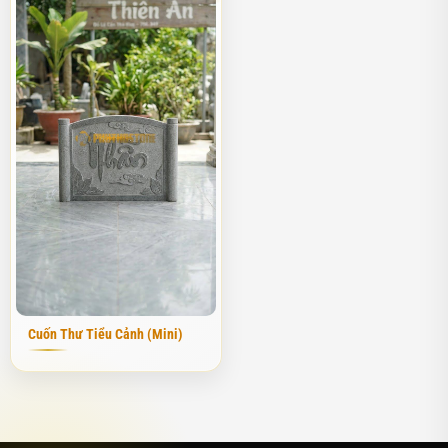
bên là cán cuốn thư được chạm khắc tinh tế, không hề có sự xuất
hiện của cột đá phụ trợ. Điều này giúp toàn bộ sự chú ý của người
nhìn tập trung vào các họa tiết hoa văn trên bề mặt đá.
Về mặt phong thủy, cuốn thư đá không cột đóng vai trò là vật chắn
phong, ngăn chặn các luồng tà khí và gió độc xâm nhập vào không
gian linh thiêng của nhà thờ, từ đường hay khu lăng mộ. Trong
quan niệm của người xưa, "tiền án hậu chẩm" là yếu tố cực kỳ
quan trọng, và một tấm cuốn thư đặt đúng vị trí sẽ giúp tụ khí,
đem lại sự bình an và hưng thịnh cho con cháu. Tôi luôn tâm niệm
rằng, mỗi phiến đá khi được tạc thành hình cuốn thư không chỉ là
vật trang trí, mà nó còn mang theo cả một niềm tin, một tấm lòng
hiếu kính của người sống gửi gắm đến tổ tiên.
Cuốn Thư Tiểu Cảnh (Mini)
Tại Phú Thọ Stone, chúng tôi chế tác cuốn thư dựa trên sự am
hiểu sâu sắc về thước Lỗ Ban và các cung số đẹp. Việc không có
cột giúp chúng tôi linh hoạt hơn trong việc điều chỉnh kích thước
sao cho khớp với diện tích thực tế của công trình mà không làm