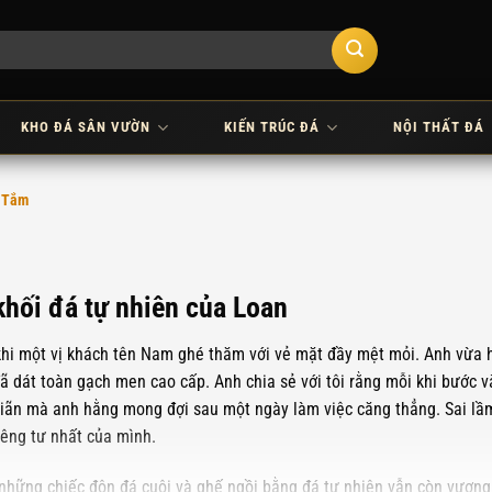
KHO ĐÁ SÂN VƯỜN
KIẾN TRÚC ĐÁ
NỘI THẤT ĐÁ
à Tắm
khối đá tự nhiên của Loan
khi một vị khách tên Nam ghé thăm với vẻ mặt đầy mệt mỏi. Anh vừa h
đã dát toàn gạch men cao cấp. Anh chia sẻ với tôi rằng mỗi khi bước
 giãn mà anh hằng mong đợi sau một ngày làm việc căng thẳng. Sai lầ
iêng tư nhất của mình.
 những chiếc đôn đá cuội và ghế ngồi bằng đá tự nhiên vẫn còn vương 