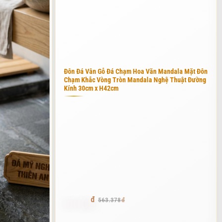
nến thơm, một cuốn sách hay một ly rượu vang khi bạn đang ngâm
 nhỏ hẹp cho đến những phòng tắm master rộng lớn. Chính sự đa
ội thất.
Đôn Đá Vân Gỗ Đá Chạm Hoa Văn Mandala Mặt Đôn
Chạm Khắc Vòng Tròn Mandala Nghệ Thuật Đường
Kính 30cm x H42cm
c để phục vụ khách hàng. Mỗi loại đá lại mang một câu chuyện và một
an. Tôi thường chia sản phẩm thành các nhóm chính dựa trên chất
ang trọng tuyệt đối nhưng đòi hỏi sự chăm sóc kỹ lưỡng hơn so với
 dòng sản phẩm chủ lực mà tôi rất tự hào khi giới thiệu đến mọi
535.209
563.378
 vàng kem hoặc xám nhẹ, giúp không gian phòng tắm trở nên bừng
ế Marble cho một căn penthouse tại Hà Nội, chủ nhà cực kỳ hài