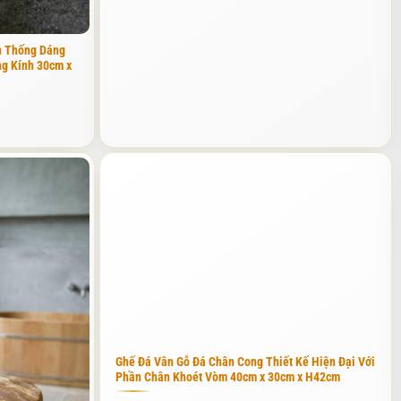
nên khi chế tác, chúng tôi phải xử lý chống thấm cực kỳ kỹ lưỡng
n Thống Dáng
g Kính 30cm x
ng phòng tắm. Nó mang lại cảm giác mượt mà khi chạm vào da thịt.
hông thể bỏ qua. Để tạo sự đồng bộ, bạn có thể tham khảo thêm các
 và chịu được mọi loại hóa chất tẩy rửa thông thường mà không hề
. Đây là lựa chọn tuyệt vời cho những gia đình có cường độ sử
được nắng mưa và hơi muối. Tôi đã tư vấn dòng đá Granite xám băm
ế đá Granite mang lại cảm giác chắc chắn, vững chãi, rất phù hợp
Ghế Đá Vân Gỗ Đá Chân Cong Thiết Kế Hiện Đại Với
Phần Chân Khoét Vòm 40cm x 30cm x H42cm