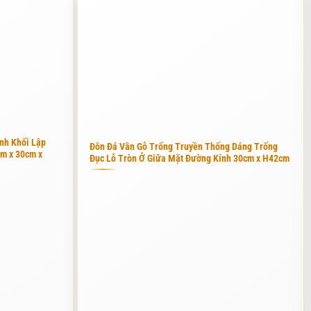
 chọn những khối đá có vân đẹp và cấu trúc đặc khít nhất. Sau khi
nh toán sao cho giữ được những đường vân đẹp nhất hiện lên trên
 đến mức không thể di chuyển khi cần thiết. Chúng tôi thường
m mỹ và công năng sử dụng luôn được tôi đặt lên hàng đầu trong
nh Khối Lập
Đôn Đá Vân Gỗ Trống Truyền Thống Dáng Trống
m x 30cm x
Đục Lỗ Tròn Ở Giữa Mặt Đường Kính 30cm x H42cm
móc khô khan. Từng đường cong của ghế, từng góc bo đều được mài tỉ
g khách hàng cầu kỳ, chúng tôi còn thực hiện các chi tiết chạm
 buộc. Lớp chống thấm này thẩm thấu sâu vào các mao quản của đá,
được màu sắc tươi mới như ngày đầu. Tôi tin rằng, sự tử tế trong