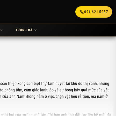
📞
091 621 5057
TƯỢNG ĐÁ
oàn thiện xong căn biệt thự tâm huyết tại khu đô thị xanh, nhưng
 vào phòng tắm, cảm giác lạnh lẽo và sự bóng bẩy quá mức của vật
m của anh Nam không nằm ở việc chọn vật liệu rẻ tiền, mà nằm ở
chút bụi của xưởng chế tác. Tôi bảo anh thử đặt tay lên bề mặt đá,