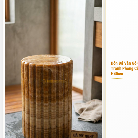
Lựa chọn phôi đá và cắt thô
Việc chọn phôi đá giống như việc chọn nguyên liệu cho một món ăn 
phôi đá được đưa về xưởng, chúng tôi sử dụng máy cắt kim cương cỡ 
mặt ghế. Đây là kỹ thuật đòi hỏi kinh nghiệm lâu năm, vì nếu cắt sa
Bên cạnh đó, việc tính toán trọng lượng cũng rất quan trọng. Một 
khuyên khách hàng chọn những mẫu có trọng lượng từ 30kg đến 60kg
Đôn Đá Vân Gỗ
giai đoạn sơ chế này.
Tranh Phong C
H45cm
Tinh xảo trong từng đường nét hoàn thiện
Sau khi đã có hình dáng thô, các nghệ nhân tại Phú Thọ Stone sẽ ti
mỉ bằng các đầu số mài từ thô đến mịn. Tôi thường yêu cầu thợ phải
khắc nhẹ nhàng hoặc tạo các đường chỉ trang trí để làm tăng thêm 
Bước cuối cùng là phủ lớp bảo vệ. Nhiều đơn vị thường bỏ qua bước
tạo ra một lớp màng ngăn nước nhưng vẫn cho phép đá "thở". Điều n
quy trình chế tác chính là lý do khiến khách hàng luôn tin tưởng và 