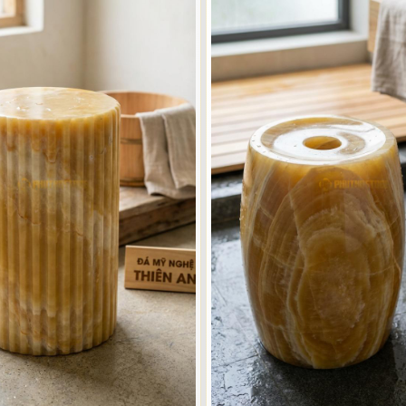
chiếc ghế ngồi. Nó có thể biến hóa thành một chiếc bàn nhỏ để đặt 
 dễ dàng thích nghi với mọi diện tích phòng tắm, từ những căn phòng
 được sự quan tâm đặc biệt từ các kiến trúc sư và đơn vị thiết kế n
à tắm phổ biến tại Phú Thọ Stone
n chọn rất nhiều loại đá từ các vùng mỏ nổi tiếng trong và ngoài nướ
họn được chiếc ghế ngồi không chỉ đẹp mà còn trường tồn với thời gi
a chọn theo nhu cầu thực tế của mình.
à tính ứng dụng. Chẳng hạn, một chiếc ghế đá Marble sẽ mang lại vẻ s
 rõ điều này để khách hàng có sự chuẩn bị tốt nhất. Dưới đây là những
ững chiếc đôn đá Marble thường có tông màu sáng như trắng vân mây,
n, mềm mại như những bức tranh thủy mặc. Tôi đã từng cung cấp bộ gh