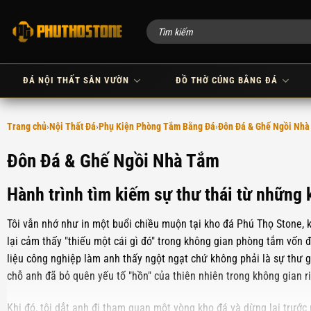
Bỏ
qua
nội
dung
ĐÁ NỘI THẤT SÂN VƯỜN
ĐỒ THỜ CÚNG BẰNG ĐÁ
Trang chủ
Nội Thất Đá
Phụ Kiện Phòng Tắm Bằng Đá
Đôn Đá & Ghế Ngồi Nh
Đôn Đá & Ghế Ngồi Nhà Tắm
Hành trình tìm kiếm sự thư thái từ những 
Tôi vẫn nhớ như in một buổi chiều muộn tại kho đá Phú Thọ Stone, 
lại cảm thấy "thiếu một cái gì đó" trong không gian phòng tắm vốn 
liệu công nghiệp làm anh thấy ngột ngạt chứ không phải là sự thư
chỗ anh đã bỏ quên yếu tố "hồn" của thiên nhiên trong không gian r
Khi đó, tôi dắt anh đi tham quan một vòng kho đá và dừng lại trước