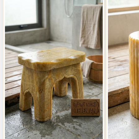
Tôi luôn khuyến khích khách hàng rằng đừng chỉ coi đôn đá là một 
mình trong bồn tắm. Sự linh hoạt trong thiết kế giúp sản phẩm này
dạng này đã khiến dòng sản phẩm đá mỹ nghệ của chúng tôi luôn nhận
Phân loại các dòng đôn đá và ghế ngồi nh
Trong suốt quá trình vận hành Phú Thọ Stone, tôi đã trực tiếp tuyể
vẻ đẹp riêng. Việc hiểu rõ đặc tính của từng dòng đá sẽ giúp bạn c
liệu và phương thức chế tác để khách hàng dễ dàng hình dung và lự
Khi tư vấn, tôi không chỉ tập trung vào giá cả mà quan trọng hơn l
đá Granite hay đá Cuội. Tôi luôn nhắc nhở nhân viên phải giải thích
người.
Ghế ngồi nhà tắm bằng đá Marble (đá cẩm thạch)
Đá Marble luôn là biểu tượng của sự sang trọng và quyền quý. Nh
sáng và rộng rãi hơn. Đặc điểm của dòng này là vân đá rất tự nhiê