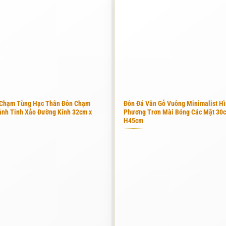
ngon. Tại Phú Thọ Stone, tôi thường đích thân đến các mỏ đá để tuyển
lớn để định hình kiểu dáng cơ bản. Trong quá trình cắt, thợ phải tí
i hướng, vẻ đẹp của khối đá có thể bị giảm đi đáng kể.
chiếc đôn đá cần đủ nặng để vững chãi nhưng cũng không nên quá nặng
 là lý tưởng cho không gian nhà tắm gia đình. Sự cân bằng giữa thẩ
 Chạm Tùng Hạc Thân Đôn Chạm
Đôn Đá Vân Gỗ Vuông Minimalist Hì
ảnh Tinh Xảo Đường Kính 32cm x
Phương Trơn Mài Bóng Các Mặt 30c
H45cm
ến hành mài tinh. Đây là lúc đôi bàn tay khéo léo thay thế cho máy 
 vuốt tay nhiều lần trên bề mặt để cảm nhận sự trơn tru. Đối với nhữn
vẻ sang trọng cho chiếc đôn đá.
 này để tiết kiệm chi phí, nhưng tại Phú Thọ Stone, đây là bước bắt
ày giúp chiếc ghế ngồi nhà tắm không bị ẩm mốc từ bên trong và giữ 
quay lại với mình.