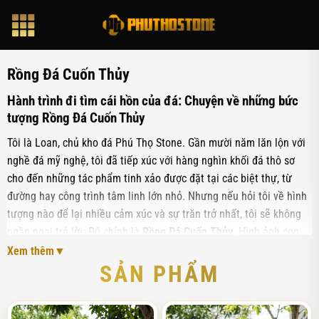
Bỏ
qua
nội
dung
Rồng Đá Cuốn Thủy
Hành trình đi tìm cái hồn của đá: Chuyện về những bức
tượng Rồng Đá Cuốn Thủy
Tôi là Loan, chủ kho đá Phú Thọ Stone. Gần mười năm lăn lộn với
nghề đá mỹ nghệ, tôi đã tiếp xúc với hàng nghìn khối đá thô sơ
cho đến những tác phẩm tinh xảo được đặt tại các biệt thự, từ
đường hay công trình tâm linh lớn nhỏ. Nhưng nếu hỏi tôi về hình
tượng nào để lại nhiều cảm xúc và sự trăn trở nhất, tôi sẽ không
ngần ngại trả lời: Đó chính là
Rồng Đá Cuốn Thủy
. Hình ảnh con
rồng uốn lượn trong dòng nước không chỉ là một món đồ trang trí,
Xem thêm
mà nó còn là biểu tượng của sự sinh sôi, thịnh vượng và uy quyền.
SẢN PHẨM
Tôi nhớ mãi câu chuyện của anh Hùng, một khách hàng tại Quảng
Ninh, người đã tìm đến tôi sau khi một đơn vị khác thi công sai