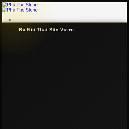
Bỏ
qua
nội
dung
Đá Nội Thất Sân Vườn
📞
091 621 5057