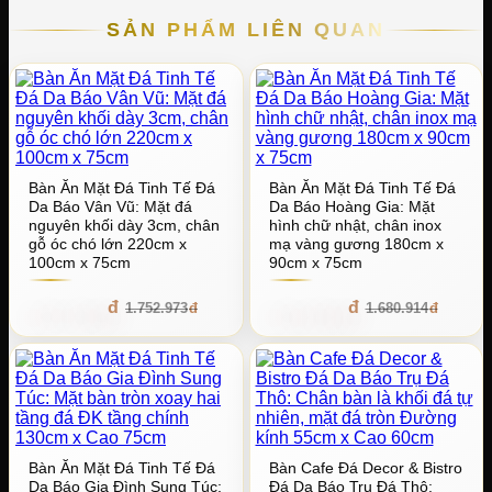
SẢN PHẨM LIÊN QUAN
Bàn Ăn Mặt Đá Tinh Tế Đá
Bàn Ăn Mặt Đá Tinh Tế Đá
Da Báo Vân Vũ: Mặt đá
Da Báo Hoàng Gia: Mặt
nguyên khối dày 3cm, chân
hình chữ nhật, chân inox
gỗ óc chó lớn 220cm x
mạ vàng gương 180cm x
100cm x 75cm
90cm x 75cm
1.577.675
1.512.822
1.752.973
1.680.914
Bàn Ăn Mặt Đá Tinh Tế Đá
Bàn Cafe Đá Decor & Bistro
Da Báo Gia Đình Sung Túc:
Đá Da Báo Trụ Đá Thô: