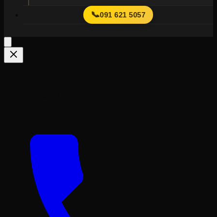
📞
091 621 5057
Liên Hệ Với Chúng Tôi
Hỗ trợ tư vấn 24/7