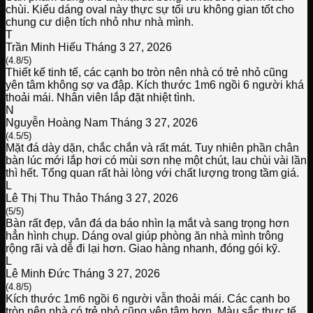
chùi. Kiểu dáng oval này thực sự tối ưu không gian tốt cho
chung cư diện tích nhỏ như nhà mình.
T
Trần Minh Hiếu
Tháng 3 27, 2026
(4.8/5)
Thiết kế tinh tế, các cạnh bo tròn nên nhà có trẻ nhỏ cũng
yên tâm không sợ va đập. Kích thước 1m6 ngồi 6 người khá
thoải mái. Nhân viên lắp đặt nhiệt tình.
N
Nguyễn Hoàng Nam
Tháng 3 27, 2026
(4.5/5)
Mặt đá dày dặn, chắc chắn và rất mát. Tuy nhiên phần chân
bàn lúc mới lắp hơi có mùi sơn nhẹ một chút, lau chùi vài lần
thì hết. Tổng quan rất hài lòng với chất lượng trong tầm giá.
L
Lê Thị Thu Thảo
Tháng 3 27, 2026
(5/5)
Bàn rất đẹp, vân đá da báo nhìn lạ mắt và sang trọng hơn
hẳn hình chụp. Dáng oval giúp phòng ăn nhà mình trông
rộng rãi và dễ đi lại hơn. Giao hàng nhanh, đóng gói kỹ.
L
Lê Minh Đức
Tháng 3 27, 2026
(4.8/5)
Kích thước 1m6 ngồi 6 người vẫn thoải mái. Các cạnh bo
tròn nên nhà có trẻ nhỏ cũng yên tâm hơn. Màu sắc thực tế