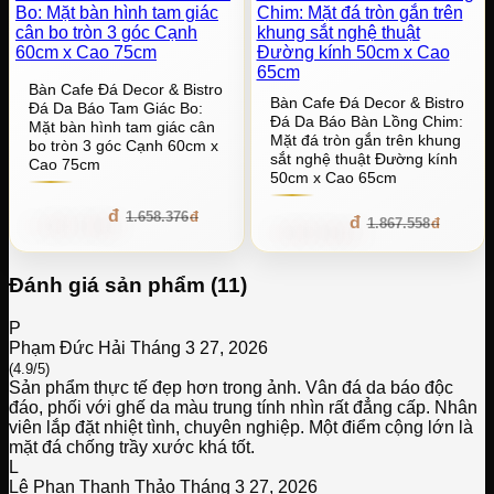
Bàn Cafe Đá Decor & Bistro
Bàn Cafe Đá Decor & Bistro
Đá Da Báo Tam Giác Bo:
Đá Da Báo Bàn Lồng Chim:
Mặt bàn hình tam giác cân
Mặt đá tròn gắn trên khung
bo tròn 3 góc Cạnh 60cm x
sắt nghệ thuật Đường kính
Cao 75cm
50cm x Cao 65cm
1.492.538
1.658.376
1.680.802
1.867.558
Đánh giá sản phẩm (11)
P
Phạm Đức Hải
Tháng 3 27, 2026
(4.9/5)
Sản phẩm thực tế đẹp hơn trong ảnh. Vân đá da báo độc
đáo, phối với ghế da màu trung tính nhìn rất đẳng cấp. Nhân
viên lắp đặt nhiệt tình, chuyên nghiệp. Một điểm cộng lớn là
mặt đá chống trầy xước khá tốt.
L
Lê Phan Thanh Thảo
Tháng 3 27, 2026