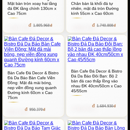
Mặt bàn tròn xoay hai tầng
Chân bàn là khối đá tự
đá ĐK tầng chính 130cm x
nhiên, mặt đá tròn Đường
Cao 75cm
kính 55cm x Cao 60cm
1.625.371
1.566.727
1.805.968
1.740.808
Bàn Cafe Đá Decor & Bistro
Bàn Cafe Đá Decor & Bistro
Đá Da Báo Đôi Bạn: Bộ 2
Đá Da Báo Bàn Cafe Viền
bàn đá cao thấp lồng vào
Đồng: Mặt đá mài bóng,
nhau ĐK 40cm/50cm x Cao
nẹp viền đồng xung quanh
45/55cm
Đường kính 60cm x Cao
75cm
1.516.437
1.684.930
855.333
950.370