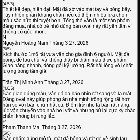
(4.5/5)
Thiết kế đẹp, hiện đại. Mặt đá sờ vào mát tay và bóng bẩy.
Tuy nhiên phần khung chân nếu có thêm nhiều lựa chọn
màu sắc nữa thì tuyệt hơn. Tổng thể vẫn là một sản phẩm
đáng mua, nhà có trẻ nhỏ dùng bàn oval này rất yên tâm vì
không có góc nhọn.
N
Nguyễn Hoàng Nam
Tháng 3 27, 2026
(5/5)
Kích thước 1m6 rất vừa vặn cho gia đình 6 người. Mặt đá
bóng, dễ lau chùi và không thấy bị thấm màu thực phẩm.
Giao hàng nhanh, đóng gói kỹ lưỡng. Rất hài lòng với chất
lượng trong tầm giá.
T
Trần Thị Minh Anh
Tháng 3 27, 2026
(4.8/5)
Bàn giao đúng mẫu, vân đá da báo nhìn rất sang và lạ mắt.
Dáng oval này giúp phòng ăn nhà mình trông rộng rãi hơn
hẳn so với bàn chữ nhật cũ. Điểm trừ nhẹ là bàn rất nặng,
lúc vận chuyển vào nhà hơi vất vả nhưng bù lại cực kỳ chắc
chắn, không bị rung lắc.
P
Phạm Thanh Mai
Tháng 3 27, 2026
(5/5)
Sản phẩm đúng mô tả, mặt đá bóng và rất dễ vệ sinh lau