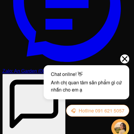
Zalo: An Garden (0813.131.555)