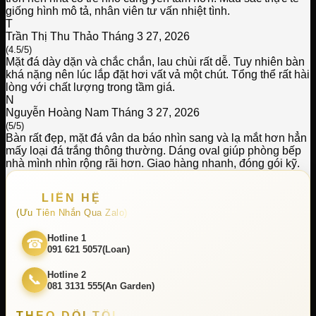
giống hình mô tả, nhân viên tư vấn nhiệt tình.
T
Trần Thị Thu Thảo
Tháng 3 27, 2026
(4.5/5)
Mặt đá dày dặn và chắc chắn, lau chùi rất dễ. Tuy nhiên bàn
khá nặng nên lúc lắp đặt hơi vất vả một chút. Tổng thể rất hài
lòng với chất lượng trong tầm giá.
N
Nguyễn Hoàng Nam
Tháng 3 27, 2026
(5/5)
Bàn rất đẹp, mặt đá vân da báo nhìn sang và lạ mắt hơn hẳn
mấy loại đá trắng thông thường. Dáng oval giúp phòng bếp
nhà mình nhìn rộng rãi hơn. Giao hàng nhanh, đóng gói kỹ.
LIÊN HỆ
(Ưu Tiên Nhắn Qua Zalo)
Hotline 1
☎
091 621 5057(Loan)
Hotline 2
📞
081 3131 555(An Garden)
THEO DÕI TÔI