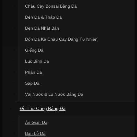
Chậu Cây Bonsai Bằng Đá
Đèn Đá & Tháp Đá
Đèn Đá Nhật Bản
Đôn Đá Kê Chậu Cây Dáng Tự Nhiên
Giếng Đá
Lục Bình Đá
Phản Đá
Sập Đá
Vại Nước & Lu Nước Bằng Đá
Đồ Thờ Cúng Bằng Đá
Án Gian Đá
Bàn Lễ Đá