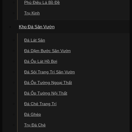
Phù Điêu Lá Bồ Đề
Trụ Kinh
Kho Đá Sân Vườn
Đá Lát Sân
Đá Dặm Bước Sân Vườn
Đá Ốp Lát Hồ Bơi
Đá Sỏi Trang Trí Sân Vườn
Đá Ốp Tường Ngoại Thất
Đá Ốp Tường Nội Thất
Đá Chẻ Trang Trí
Đá Ghép
Trụ Đá Chẻ