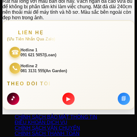
Rất hài lòng với mẫu bàn đôi này. Vách ngăn đá cao vừa đủ
để không bị phân tâm khi làm việc chung. Mặt đá dài 240cm
nên thoải mái để máy tính và hồ sơ. Màu sắc bên ngoài còn
đẹp hơn trong ảnh.
LIÊN HỆ
(Ưu Tiên Nhắn Qua Zalo)
Hotline 1
☎
091 621 5057(Loan)
Hotline 2
📞
081 3131 555(An Garden)
THEO DÕI TÔI
🎵
📘
▶
CHÍNH SÁCH BẢO MẬT THÔNG TIN
ĐIỀU KHOẢN DỊCH VỤ
CHÍNH SÁCH VẬN CHUYỂN
CHÍNH SÁCH THANH TOÁN