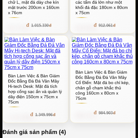
chữ L, mặt đá dày che kín
các tấm đá lớn như một
mặt trước 200cm x 160cm
khối đá đặc 180cm x 80cm
x 76cm
x 75cm
913.797
820.854
1.015.330
912.061
Bàn Làm Việc & Bàn Giám
Bàn Làm Việc & Bàn Giám
Đốc Bằng Đá Đá Vân Mây
Đốc Bằng Đá Đá Vân Mây
Cổ Điển: Mặt đá bo chỉ kép,
Hi-tech Desk: Mặt đá tích
chân gỗ chạm khắc thủ
hợp cổng sạc ẩn và quản lý
công 160cm x 80cm x
dây điện 150cm x 75cm x
75cm
75cm
886.412
984.903
1.214.996
1.349.996
Đánh giá sản phẩm (4)