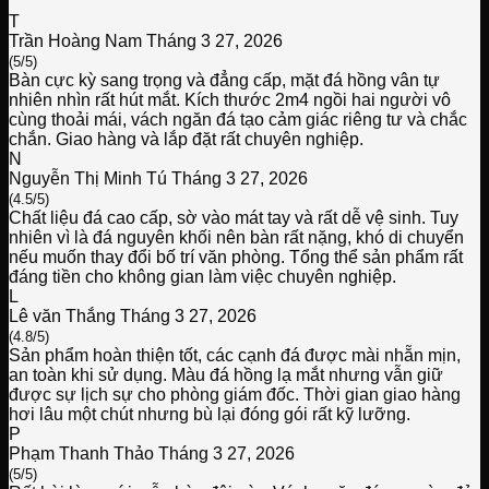
T
Trần Hoàng Nam
Tháng 3 27, 2026
(5/5)
Bàn cực kỳ sang trọng và đẳng cấp, mặt đá hồng vân tự
nhiên nhìn rất hút mắt. Kích thước 2m4 ngồi hai người vô
cùng thoải mái, vách ngăn đá tạo cảm giác riêng tư và chắc
chắn. Giao hàng và lắp đặt rất chuyên nghiệp.
N
Nguyễn Thị Minh Tú
Tháng 3 27, 2026
(4.5/5)
Chất liệu đá cao cấp, sờ vào mát tay và rất dễ vệ sinh. Tuy
nhiên vì là đá nguyên khối nên bàn rất nặng, khó di chuyển
nếu muốn thay đổi bố trí văn phòng. Tổng thể sản phẩm rất
đáng tiền cho không gian làm việc chuyên nghiệp.
L
Lê văn Thắng
Tháng 3 27, 2026
(4.8/5)
Sản phẩm hoàn thiện tốt, các cạnh đá được mài nhẵn mịn,
an toàn khi sử dụng. Màu đá hồng lạ mắt nhưng vẫn giữ
được sự lịch sự cho phòng giám đốc. Thời gian giao hàng
hơi lâu một chút nhưng bù lại đóng gói rất kỹ lưỡng.
P
Phạm Thanh Thảo
Tháng 3 27, 2026
(5/5)