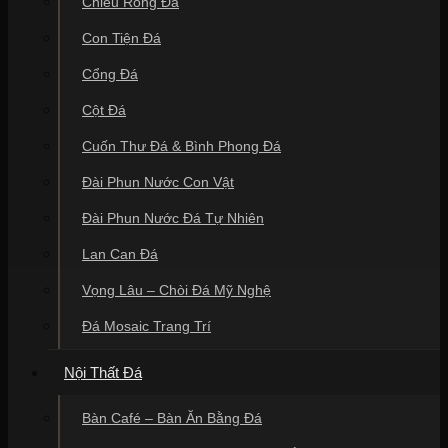
Chiếu Rồng Đá
Con Tiện Đá
Cổng Đá
Cột Đá
Cuốn Thư Đá & Bình Phong Đá
Đài Phun Nước Con Vật
Đài Phun Nước Đá Tự Nhiên
Lan Can Đá
Vọng Lâu – Chòi Đá Mỹ Nghệ
Đá Mosaic Trang Trí
Nội Thất Đá
Bàn Café – Bàn Ăn Bằng Đá