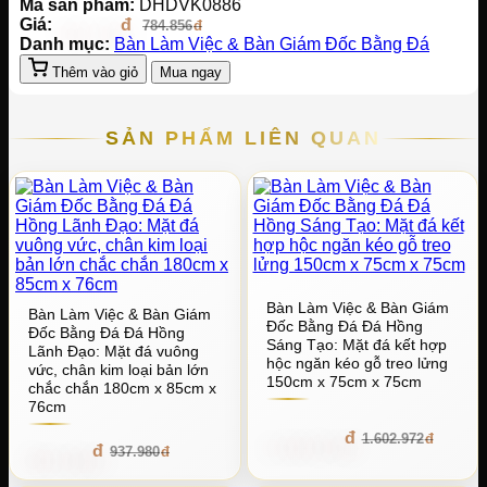
Mã sản phẩm:
DHDVK0886
Giá:
706.370
784.856
Danh mục:
Bàn Làm Việc & Bàn Giám Đốc Bằng Đá
Thêm vào giỏ
Mua ngay
SẢN PHẨM LIÊN QUAN
Bàn Làm Việc & Bàn Giám
Bàn Làm Việc & Bàn Giám
Đốc Bằng Đá Đá Hồng
Đốc Bằng Đá Đá Hồng
Sáng Tạo: Mặt đá kết hợp
Lãnh Đạo: Mặt đá vuông
hộc ngăn kéo gỗ treo lửng
vức, chân kim loại bản lớn
150cm x 75cm x 75cm
chắc chắn 180cm x 85cm x
76cm
1.442.674
1.602.972
844.182
937.980