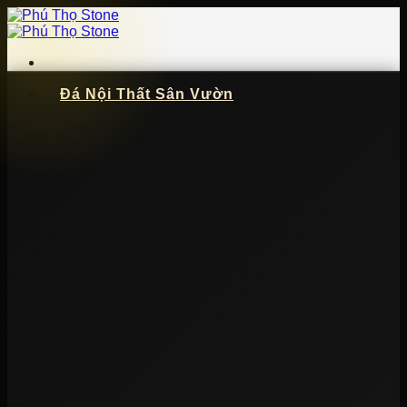
Bỏ
qua
nội
dung
Đá Nội Thất Sân Vườn
📞
091 621 5057