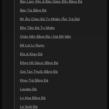
Bàn Làm Việc & Bàn Giám Đốc Bằng Đá
Bàn Trà Bằng Đá
Bộ Ấm Chén Đá Tự Nhiên (Ấm Trà Đá)
Bồn Tắm Đá Tự Nhiên
Chân Nến Bằng Đá / Giá Đỡ Nến
Đế Lót Ly Rượu
Đĩa & Khay Đá
Đồng Hồ Décor Bằng Đá
Gạt Tàn Thuốc Bằng Đá
Khay Trà Bằng Đá
Lavabo Đá
Lọ Hoa Bằng Đá
Lò Sưởi Đá