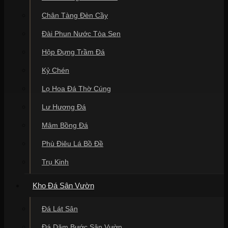
Chân Tàng Đèn Cầy
Đài Phun Nước Tòa Sen
Hộp Đựng Trầm Đá
Kỷ Chén
Lọ Hoa Đá Thờ Cúng
Lư Hương Đá
Mâm Bồng Đá
Phù Điêu Lá Bồ Đề
Trụ Kinh
Kho Đá Sân Vườn
Đá Lát Sân
Đá Dặm Bước Sân Vườn