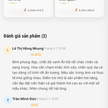
4.507.330
5.281.585
5.064.416
6.001.802
Đánh giá sản phẩm (2)
Lê Thị Hồng Nhung
Tháng 4 7, 2026
L
(4.8/5)
Bình phong đẹp, chất đá xanh Ấn Độ rất chắc chắn và
sang trọng. Hoa văn chạm khắc tinh xảo, chân quỳ dạ cá
tạo dáng cổ kính rất ấn tượng. Màu sắc trong ảnh và thực
tế khá giống nhau. Điểm trừ nhỏ là sản phẩm hơi nặng,
cần lắp đặt cẩn thận và giá thành hơi cao so với một số
mẫu khác. Nhìn chung rất hài lòng.
Trần Minh Đức
Tháng 4 7, 2026
T
(5/5)