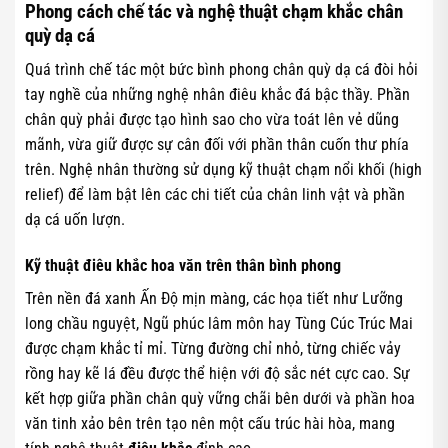
Phong cách chế tác và nghệ thuật chạm khắc chân
quỳ dạ cá
Quá trình chế tác một bức bình phong chân quỳ dạ cá đòi hỏi
tay nghề của những nghệ nhân điêu khắc đá bậc thầy. Phần
chân quỳ phải được tạo hình sao cho vừa toát lên vẻ dũng
mãnh, vừa giữ được sự cân đối với phần thân cuốn thư phía
trên. Nghệ nhân thường sử dụng kỹ thuật chạm nổi khối (high
relief) để làm bật lên các chi tiết của chân linh vật và phần
dạ cá uốn lượn.
Kỹ thuật điêu khắc hoa văn trên thân bình phong
Trên nền đá xanh Ấn Độ mịn màng, các họa tiết như Lưỡng
long chầu nguyệt, Ngũ phúc lâm môn hay Tùng Cúc Trúc Mai
được chạm khắc tỉ mỉ. Từng đường chỉ nhỏ, từng chiếc vảy
rồng hay kẽ lá đều được thể hiện với độ sắc nét cực cao. Sự
kết hợp giữa phần chân quỳ vững chãi bên dưới và phần hoa
văn tinh xảo bên trên tạo nên một cấu trúc hài hòa, mang