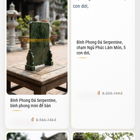
Bình Phong Đá Serpentine,
chạm Ngũ Phúc Lâm Môn, 5
con dơi,
7.490.874
8.323.194
Bình Phong Đá Serpentine,
bình phong mini để bàn
7.980.403
8.966.746