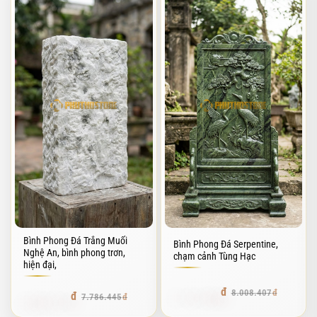
Bình Phong Đá Trắng Muối
Bình Phong Đá Serpentine,
Nghệ An, bình phong trơn,
chạm cảnh Tùng Hạc
hiện đại,
7.127.482
8.008.407
6.852.071
7.786.445