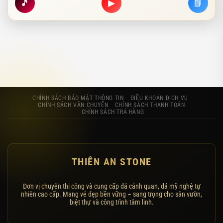
🎵
▶
📘
CHÍNH SÁCH BẢO MẬT THÔNG TIN
ĐIỀU KHOẢN DỊCH VỤ
CHÍNH SÁCH VẬN CHUYỂN
CHÍNH SÁCH THANH TOÁN
CHÍNH SÁCH TRẢ HÀNG
THIÊN AN STONE
Đơn vị chuyên thi công và cung cấp đá cảnh quan, đá mỹ nghệ tự
nhiên cao cấp. Mang vẻ đẹp bền vững – sang trọng cho sân vườn,
biệt thự và công trình tâm linh.