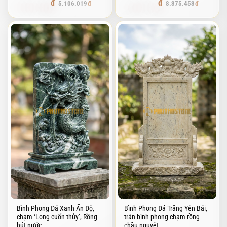
4.544.356
7.454.153
5.106.019
8.375.453
Bình Phong Đá Xanh Ấn Độ,
Bình Phong Đá Trắng Yên Bái,
chạm ‘Long cuốn thủy’, Rồng
trán bình phong chạm rồng
hút nước,
chầu nguyệt