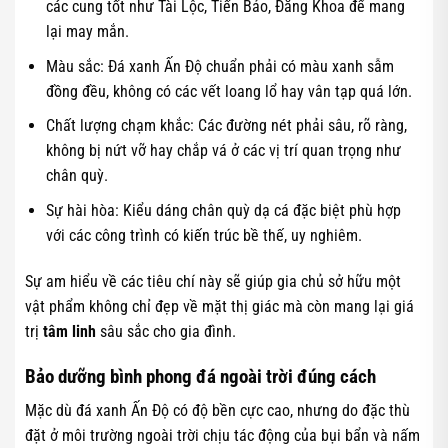
các cung tốt như Tài Lộc, Tiến Bảo, Đăng Khoa để mang
lại may mắn.
Màu sắc: Đá xanh Ấn Độ chuẩn phải có màu xanh sẫm
đồng đều, không có các vết loang lổ hay vân tạp quá lớn.
Chất lượng chạm khắc: Các đường nét phải sâu, rõ ràng,
không bị nứt vỡ hay chắp vá ở các vị trí quan trọng như
chân quỳ.
Sự hài hòa: Kiểu dáng chân quỳ dạ cá đặc biệt phù hợp
với các công trình có kiến trúc bề thế, uy nghiêm.
Sự am hiểu về các tiêu chí này sẽ giúp gia chủ sở hữu một
vật phẩm không chỉ đẹp về mặt thị giác mà còn mang lại giá
trị
tâm linh
sâu sắc cho gia đình.
Bảo dưỡng bình phong đá ngoài trời đúng cách
Mặc dù đá xanh Ấn Độ có độ bền cực cao, nhưng do đặc thù
đặt ở môi trường ngoài trời chịu tác động của bụi bẩn và nấm