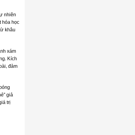
tự nhiên
t hóa học
từ khâu
anh xám
ng. Kích
oài, đảm
 bóng
ẻ” giả
á trị