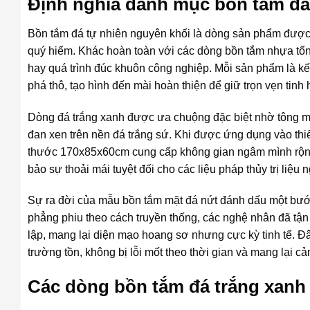
Định nghĩa danh mục bồn tắm đá
Bồn tắm đá tự nhiên nguyên khối là dòng sản phẩm được ch
quý hiếm. Khác hoàn toàn với các dòng bồn tắm nhựa tổn
hay quá trình đúc khuôn công nghiệp. Mỗi sản phẩm là kế
phá thô, tạo hình đến mài hoàn thiện để giữ trọn vẹn tinh 
Dòng đá trắng xanh được ưa chuộng đặc biệt nhờ tông m
đan xen trên nền đá trắng sứ. Khi được ứng dụng vào thiế
thước 170x85x60cm cung cấp không gian ngâm mình rộng 
bảo sự thoải mái tuyệt đối cho các liệu pháp thủy trị liệu n
Sự ra đời của mẫu bồn tắm mặt đá nứt đánh dấu một bước
phẳng phiu theo cách truyền thống, các nghệ nhân đã tận 
lập, mang lại diện mạo hoang sơ nhưng cực kỳ tinh tế. Đây
trường tồn, không bị lỗi mốt theo thời gian và mang lại c
Các dòng bồn tắm đá trắng xanh 