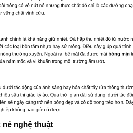
oài trông có vẻ nứt nẻ nhưng thực chất đó chỉ là các đường ch
ự vững chãi vĩnh cửu.
xanh chính là khả năng giữ nhiệt. Đá hấp thụ nhiệt độ từ nước 
o với các loại bồn tắm nhựa hay sứ mỏng. Điều này giúp quá trìn
 nóng thường xuyên. Ngoài ra, bề mặt đá được mài
bóng mịn
t
 của nấm mốc và vi khuẩn trong môi trường ẩm ướt.
u dưới tác động của ánh sáng hay hóa chất tẩy rửa thông thườ
iều sâu thị giác kỳ ảo. Qua thời gian dài sử dụng, dưới tác đ
iên sẽ ngày càng trở nên bóng đẹp và có độ trong trẻo hơn. Đây
nghiệp không bao giờ có được.
 nẻ nghệ thuật