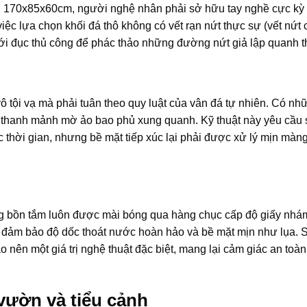
anh 170x85x60cm, người nghệ nhân phải sở hữu tay nghề cực kỳ
iệc lựa chọn khối đá thô không có vết rạn nứt thực sự (vết nứt c
i đục thủ công để phác thảo những đường nứt giả lập quanh t
 tội vạ mà phải tuân theo quy luật của vân đá tự nhiên. Có nh
thanh mảnh mờ ảo bao phủ xung quanh. Kỹ thuật này yêu cầu s
c thời gian, nhưng bề mặt tiếp xúc lại phải được xử lý mịn màn
òng bồn tắm luôn được mài bóng qua hàng chục cấp độ giấy nh
ải đảm bảo độ dốc thoát nước hoàn hảo và bề mặt mịn như lụa.
o nên một giá trị nghệ thuật đặc biệt, mang lại cảm giác an toàn
vườn và tiểu cảnh