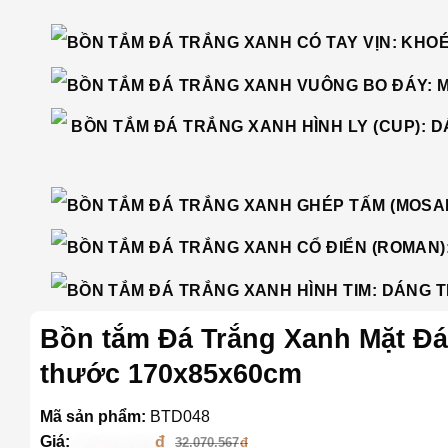
Bồn tắm Đá Trắng Xanh Mặt Đá 
thước 170x85x60cm
Mã sản phẩm:
BTD048
Giá:
30.467.038
32.070.567