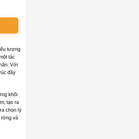
biểu tượng
một tác
hân. Với
rúc đầy
ững khối
m, tạo ra
ựa chọn lý
 rừng và