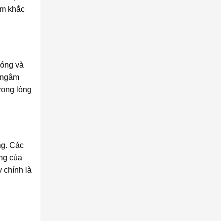
ạm khắc
nóng và
h ngâm
rong lòng
ng. Các
ộng của
 chính là