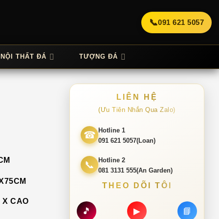
📞
091 621 5057
NỘI THẤT ĐÁ
TƯỢNG ĐÁ
LIÊN HỆ
(Ưu Tiên Nhắn Qua Zalo)
Hotline 1
☎
091 621 5057(Loan)
Hotline 2
📞
081 3131 555(An Garden)
THEO DÕI TÔI
🎵
▶
📘