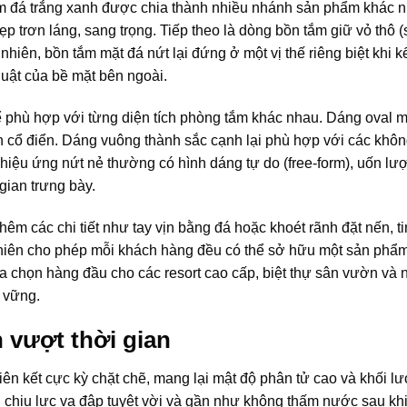
ắm đá trắng xanh được chia thành nhiều nhánh sản phẩm khác 
 trơn láng, sang trọng. Tiếp theo là dòng bồn tắm giữ vỏ thô (
 nhiên, bồn tắm mặt đá nứt lại đứng ở một vị thế riêng biệt khi k
uật của bề mặt bên ngoài.
ể phù hợp với từng diện tích phòng tắm khác nhau. Dáng oval
 cổ điển. Dáng vuông thành sắc cạnh lại phù hợp với các không
iệu ứng nứt nẻ thường có hình dáng tự do (free-form), uốn lư
ian trưng bày.
hêm các chi tiết như tay vịn bằng đá hoặc khoét rãnh đặt nến, t
tự nhiên cho phép mỗi khách hàng đều có thể sở hữu một sản ph
 chọn hàng đầu cho các resort cao cấp, biệt thự sân vườn và
 vững.
n vượt thời gian
 liên kết cực kỳ chặt chẽ, mang lại mật độ phân tử cao và khối l
g chịu lực va đập tuyệt vời và gần như không thấm nước sau k