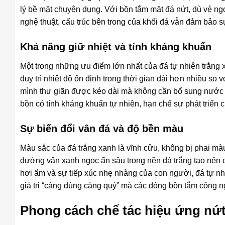
lý bề mặt chuyên dụng. Với bồn tắm mặt đá nứt, dù vẻ ng
nghệ thuật, cấu trúc bên trong của khối đá vẫn đảm bảo s
Khả năng giữ nhiệt và tính kháng khuẩn
Một trong những ưu điểm lớn nhất của đá tự nhiên trắng 
duy trì nhiệt độ ổn định trong thời gian dài hơn nhiều s
mình thư giãn được kéo dài mà không cần bổ sung nước
bồn có tính kháng khuẩn tự nhiên, hạn chế sự phát triển
Sự biến đổi vân đá và độ bền màu
Màu sắc của đá trắng xanh là vĩnh cửu, không bị phai mà
đường vân xanh ngọc ẩn sâu trong nền đá trắng tạo nên ch
hơi ẩm và sự tiếp xúc nhẹ nhàng của con người, đá tự nh
giá trị “càng dùng càng quý” mà các dòng bồn tắm công 
Phong cách chế tác hiệu ứng nứt