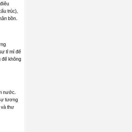
 điêu
ấu trúc),
hân bồn.
ững
ự tỉ mỉ để
g để không
ám nước.
 Sự tương
 và thư