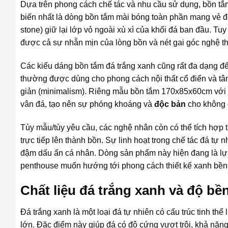
Dựa trên phong cách chế tác và nhu cầu sử dụng, bồn t
biến nhất là dòng bồn tắm mài bóng toàn phần mang vẻ đẹp
stone) giữ lại lớp vỏ ngoài xù xì của khối đá ban đầu. Tuy
được cả sự nhẵn mịn của lòng bồn và nét gai góc nghệ th
Các kiểu dáng bồn tắm đá trắng xanh cũng rất đa dạng đ
thường được dùng cho phong cách nội thất cổ điển và tân
giản (minimalism). Riêng mẫu bồn tắm 170x85x60cm với h
vân đá, tạo nên sự phóng khoáng và
độc bản
cho không g
Tùy mẫu/tùy yêu cầu, các nghệ nhân còn có thể tích hợp t
trực tiếp lên thành bồn. Sự linh hoạt trong chế tác đá 
đậm dấu ấn cá nhân. Dòng sản phẩm này hiện đang là lựa
penthouse muốn hướng tới phong cách thiết kế xanh bền
Chất liệu đá trắng xanh và độ bề
Đá trắng xanh là một loại đá tự nhiên có cấu trúc tinh thể
lớn. Đặc điểm này giúp đá có độ cứng vượt trội, khả năn