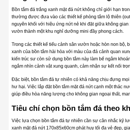
Bồn tắm đá trắng xanh mặt đá nứt không chỉ giới hạn tro
thường được đưa vào các thiết kế phòng tắm lộ thiên (ou
nguyên khối với hiệu ứng nứt nẻ khi đặt giữa không gian
vườn thành một khu nghỉ dưỡng mini đầy phong cách.
Trong các thiết kế tiểu cảnh sân vườn hoặc hòn non bộ, bồn
xanh của bồn tắm hài hòa với màu của đá cảnh quan xung 
kiến trúc sư còn sử dụng bồn tắm này làm bể ngâm khoán
ngắm nhìn cảnh vật xung quanh, cảm nhận sự kết nối trọn
Đặc biệt, bồn tắm đá tự nhiên có khả năng chịu đựng mọi 
hư hại. Việc lắp đặt bồn tắm mặt đá nứt cạnh một thác n
giúp điều hòa năng lượng cho không gian ngoại thất, ma
Tiêu chí chọn bồn tắm đá theo kh
Việc lựa chọn bồn tắm đá tự nhiên cần sự cân nhắc kỹ lưỡ
xanh mặt đá nứt 170x85x60cm phát huy tối đa vẻ đẹp, gia 