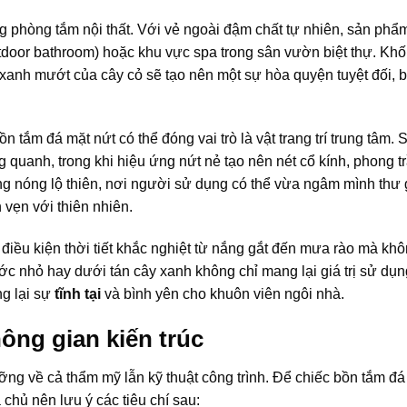
ng phòng tắm nội thất. Với vẻ ngoài đậm chất tự nhiên, sản phẩ
tdoor bathroom) hoặc khu vực spa trong sân vườn biệt thự. Khố
 xanh mướt của cây cỏ sẽ tạo nên một sự hòa quyện tuyệt đối, 
 tắm đá mặt nứt có thể đóng vai trò là vật trang trí trung tâm. 
quanh, trong khi hiệu ứng nứt nẻ tạo nên nét cổ kính, phong t
g nóng lộ thiên, nơi người sử dụng có thể vừa ngâm mình thư 
 vẹn với thiên nhiên.
điều kiện thời tiết khắc nghiệt từ nắng gắt đến mưa rào mà khô
ước nhỏ hay dưới tán cây xanh không chỉ mang lại giá trị sử dụ
ng lại sự
tĩnh tại
và bình yên cho khuôn viên ngôi nhà.
ông gian kiến trúc
ng về cả thẩm mỹ lẫn kỹ thuật công trình. Để chiếc bồn tắm đá
chủ nên lưu ý các tiêu chí sau: