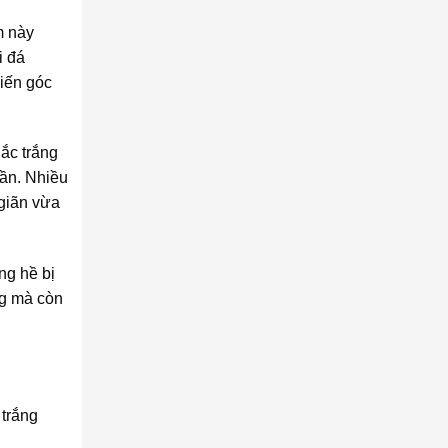
m này
i đá
biến góc
Sắc trắng
rần. Nhiều
giãn vừa
ng hề bị
ng mà còn
 trắng