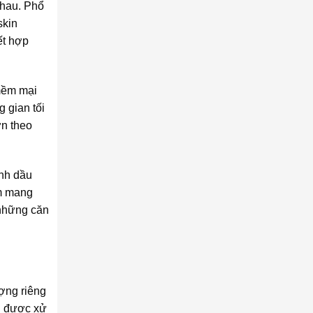
nhau. Phổ
skin
ết hợp
 mềm mại
 gian tối
ợn theo
inh dầu
ẩm mang
 những căn
ượng riêng
hi được xử