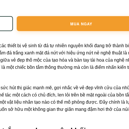
MUA NGAY
các thiết bị vệ sinh từ đá tự nhiên nguyên khối đang trở thành 
m đá trắng xanh mặt đá nứt với hiệu ứng nứt nẻ nghệ thuật là 
iữa vẻ đẹp thô mộc của tạo hóa và bàn tay tài hoa của nghệ n
là một chiếc bồn tắm thông thường mà còn là điểm nhấn kiến t
 sức hút thị giác mạnh mẽ, gợi nhắc về vẻ đẹp vĩnh cửu của nh
tác một cách có chủ đích, len lỏi trên bề mặt ngoài của bồn tắ
t vật liệu nhân tạo nào có thể mô phỏng được. Đây chính là l
uốn sở hữu một không gian thư giãn mang đậm hơi thở của núi