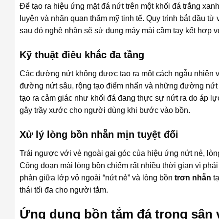
Để tạo ra hiệu ứng mặt đá nứt trên một khối đá trắng x
luyện và nhãn quan thẩm mỹ tinh tế. Quy trình bắt đầu từ v
sau đó nghệ nhân sẽ sử dụng máy mài cầm tay kết hợp vớ
Kỹ thuật điêu khắc đa tầng
Các đường nứt không được tạo ra một cách ngẫu nhiên vô
đường nứt sâu, rộng tạo điểm nhấn và những đường nứt 
tạo ra cảm giác như khối đá đang thực sự nứt ra do áp lự
gây trầy xước cho người dùng khi bước vào bồn.
Xử lý lòng bồn nhẵn mịn tuyệt đối
Trái ngược với vẻ ngoài gai góc của hiệu ứng nứt nẻ, l
Công đoạn mài lòng bồn chiếm rất nhiều thời gian vì ph
phản giữa lớp vỏ ngoài “nứt nẻ” và lòng bồn
trơn nhẵn
tạ
thái tối đa cho người tắm.
Ứng dụng bồn tắm đá trong sân 