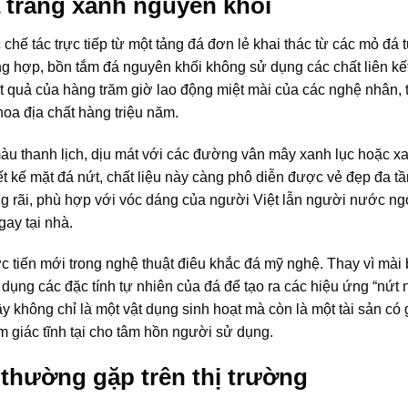
 trắng xanh nguyên khối
ế tác trực tiếp từ một tảng đá đơn lẻ khai thác từ các mỏ đá 
g hợp, bồn tắm đá nguyên khối không sử dụng các chất liên kế
t quả của hàng trăm giờ lao động miệt mài của các nghệ nhân, 
hoa địa chất hàng triệu năm.
àu thanh lịch, dịu mát với các đường vân mây xanh lục hoặc x
t kế mặt đá nứt, chất liệu này càng phô diễn được vẻ đẹp đa tầ
rãi, phù hợp với vóc dáng của người Việt lẫn người nước ng
gay tại nhà.
 tiến mới trong nghệ thuật điêu khắc đá mỹ nghệ. Thay vì mài
dụng các đặc tính tự nhiên của đá để tạo ra các hiệu ứng “nứt n
 không chỉ là một vật dụng sinh hoạt mà còn là một tài sản có gi
ảm giác tĩnh tại cho tâm hồn người sử dụng.
thường gặp trên thị trường