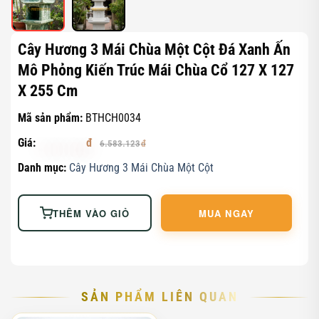
Cây Hương 3 Mái Chùa Một Cột Đá Xanh Ấn
Mô Phỏng Kiến Trúc Mái Chùa Cổ 127 X 127
X 255 Cm
Mã sản phẩm:
BTHCH0034
Giá:
6.253.966
6.583.123
Danh mục:
Cây Hương 3 Mái Chùa Một Cột
THÊM VÀO GIỎ
MUA NGAY
SẢN PHẨM LIÊN QUAN