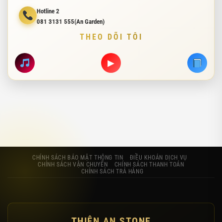
Hotline 2
081 3131 555(An Garden)
THEO DÕI TÔI
▶
CHÍNH SÁCH BẢO MẬT THÔNG TIN
ĐIỀU KHOẢN DỊCH VỤ
CHÍNH SÁCH VẬN CHUYỂN
CHÍNH SÁCH THANH TOÁN
CHÍNH SÁCH TRẢ HÀNG
THIÊN AN STONE