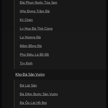
Đài Phun Nước Tòa Sen
Hộp Đựng Trầm Đá
Kỷ Chén
Lọ Hoa Đá Thờ Cúng
Lư Hương Đá
Mâm Bồng Đá
Phù Điêu Lá Bồ Đề
Trụ Kinh
Kho Đá Sân Vườn
Đá Lát Sân
Đá Dặm Bước Sân Vườn
Đá Ốp Lát Hồ Bơi