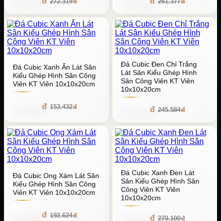
258.703
248.308
272.319
261.377
Đá Cubic Đen Chỉ Trắng
Đá Cubic Xanh Ấn Lát Sân
Lát Sân Kiểu Ghép Hình
Kiểu Ghép Hình Sân Công
Sân Công Viên KT Viên
Viên KT Viên 10x10x20cm
10x10x20cm
145.760
153.432
233.304
245.584
Đá Cubic Xanh Đen Lát
Đá Cubic Ong Xám Lát Sân
Sân Kiểu Ghép Hình Sân
Kiểu Ghép Hình Sân Công
Công Viên KT Viên
Viên KT Viên 10x10x20cm
10x10x20cm
182.992
192.624
256.595
270.100