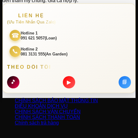
đến thẩm mỹ chung. Giá cả hợp lý.
LIÊN HỆ
(Ưu Tiên Nhắn Qua Zalo)
Hotline 1
☎
091 621 5057(Loan)
Hotline 2
📞
081 3131 555(An Garden)
THEO DÕI TÔI
🎵
📘
▶
CHÍNH SÁCH BẢO MẬT THÔNG TIN
ĐIỀU KHOẢN DỊCH VỤ
CHÍNH SÁCH VẬN CHUYỂN
CHÍNH SÁCH THANH TOÁN
Chính sách trả hàng