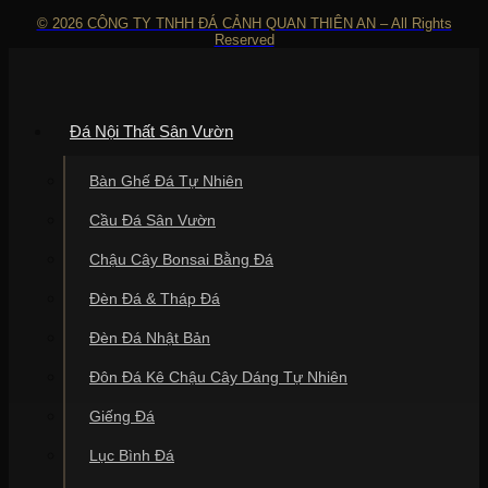
© 2026 CÔNG TY TNHH ĐÁ CẢNH QUAN THIÊN AN – All Rights
Reserved
Đá Nội Thất Sân Vườn
Bàn Ghế Đá Tự Nhiên
Cầu Đá Sân Vườn
Chậu Cây Bonsai Bằng Đá
Đèn Đá & Tháp Đá
Đèn Đá Nhật Bản
Đôn Đá Kê Chậu Cây Dáng Tự Nhiên
Giếng Đá
Lục Bình Đá