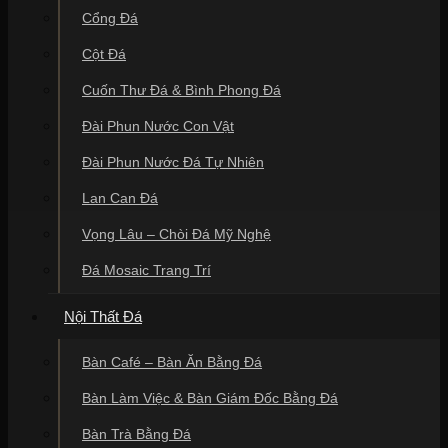
Cổng Đá
Cột Đá
Cuốn Thư Đá & Bình Phong Đá
Đài Phun Nước Con Vật
Đài Phun Nước Đá Tự Nhiên
Lan Can Đá
Vọng Lâu – Chòi Đá Mỹ Nghệ
Đá Mosaic Trang Trí
Nội Thất Đá
Bàn Café – Bàn Ăn Bằng Đá
Bàn Làm Việc & Bàn Giám Đốc Bằng Đá
Bàn Trà Bằng Đá