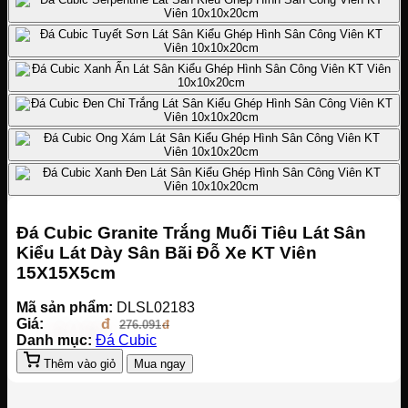
Đá Cubic Granite Trắng Muối Tiêu Lát Sân
Kiểu Lát Dày Sân Bãi Đỗ Xe KT Viên
15X15X5cm
Mã sản phẩm:
DLSL02183
Giá:
262.286
276.091
Danh mục:
Đá Cubic
Thêm vào giỏ
Mua ngay