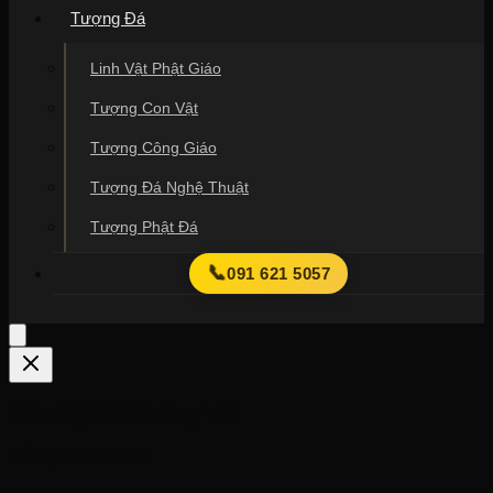
Tượng Đá
Linh Vật Phật Giáo
Tượng Con Vật
Tượng Công Giáo
Tượng Đá Nghệ Thuật
Tượng Phật Đá
📞
091 621 5057
Liên Hệ Với Chúng Tôi
Hỗ trợ tư vấn 24/7