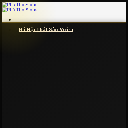
Bỏ
qua
nội
dung
Đá Nội Thất Sân Vườn
📞
091 621 5057