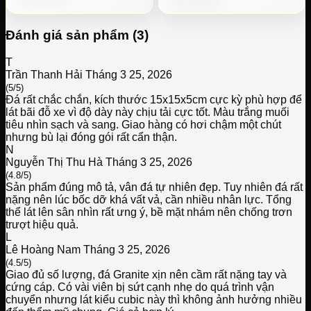
Đánh giá sản phẩm (3)
T
Trần Thanh Hải
Tháng 3 25, 2026
(5/5)
Đá rất chắc chắn, kích thước 15x15x5cm cực kỳ phù hợp để
lát bãi đỗ xe vì độ dày này chịu tải cực tốt. Màu trắng muối
tiêu nhìn sạch và sang. Giao hàng có hơi chậm một chút
nhưng bù lại đóng gói rất cẩn thận.
N
Nguyễn Thị Thu Hà
Tháng 3 25, 2026
(4.8/5)
Sản phẩm đúng mô tả, vân đá tự nhiên đẹp. Tuy nhiên đá rất
nặng nên lúc bốc dỡ khá vất vả, cần nhiều nhân lực. Tổng
thể lát lên sân nhìn rất ưng ý, bề mặt nhám nên chống trơn
trượt hiệu quả.
L
Lê Hoàng Nam
Tháng 3 25, 2026
(4.5/5)
Giao đủ số lượng, đá Granite xịn nên cầm rất nặng tay và
cứng cáp. Có vài viên bị sứt cạnh nhẹ do quá trình vận
chuyển nhưng lát kiểu cubic này thì không ảnh hưởng nhiều