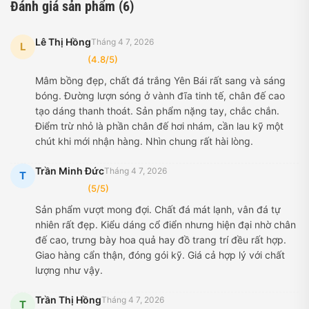
Đánh giá sản phẩm (6)
Lê Thị Hồng
Tháng 4 7, 2026
L
(4.8/5)
Mâm bồng đẹp, chất đá trắng Yên Bái rất sang và sáng
bóng. Đường lượn sóng ở vành đĩa tinh tế, chân đế cao
tạo dáng thanh thoát. Sản phẩm nặng tay, chắc chắn.
Điểm trừ nhỏ là phần chân đế hơi nhám, cần lau kỹ một
chút khi mới nhận hàng. Nhìn chung rất hài lòng.
Trần Minh Đức
Tháng 4 7, 2026
T
(5/5)
Sản phẩm vượt mong đợi. Chất đá mát lạnh, vân đá tự
nhiên rất đẹp. Kiểu dáng cổ điển nhưng hiện đại nhờ chân
đế cao, trưng bày hoa quả hay đồ trang trí đều rất hợp.
Giao hàng cẩn thận, đóng gói kỹ. Giá cả hợp lý với chất
lượng như vậy.
Trần Thị Hồng
Tháng 4 7, 2026
T