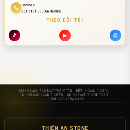
Hotline 2
📞
081 3131 555(An Garden)
THEO DÕI TÔI
🎵
▶
📘
CHÍNH SÁCH BẢO MẬT THÔNG TIN
ĐIỀU KHOẢN DỊCH VỤ
CHÍNH SÁCH VẬN CHUYỂN
CHÍNH SÁCH THANH TOÁN
CHÍNH SÁCH TRẢ HÀNG
THIÊN AN STONE