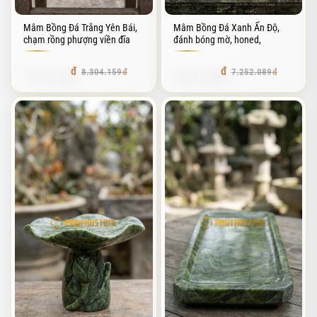
Mâm Bồng Đá Trắng Yên Bái,
Mâm Bồng Đá Xanh Ấn Độ,
chạm rồng phượng viền đĩa
đánh bóng mờ, honed,
7.307.659
6.381.838
8.304.159
7.252.089