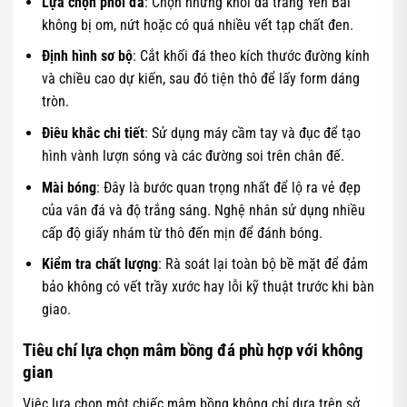
Lựa chọn phôi đá
: Chọn những khối đá trắng Yên Bái
không bị om, nứt hoặc có quá nhiều vết tạp chất đen.
Định hình sơ bộ
: Cắt khối đá theo kích thước đường kính
và chiều cao dự kiến, sau đó tiện thô để lấy form dáng
tròn.
Điêu khắc chi tiết
: Sử dụng máy cầm tay và đục để tạo
hình vành lượn sóng và các đường soi trên chân đế.
Mài bóng
: Đây là bước quan trọng nhất để lộ ra vẻ đẹp
của vân đá và độ trắng sáng. Nghệ nhân sử dụng nhiều
cấp độ giấy nhám từ thô đến mịn để đánh bóng.
Kiểm tra chất lượng
: Rà soát lại toàn bộ bề mặt để đảm
bảo không có vết trầy xước hay lỗi kỹ thuật trước khi bàn
giao.
Tiêu chí lựa chọn mâm bồng đá phù hợp với không
gian
Việc lựa chọn một chiếc mâm bồng không chỉ dựa trên sở