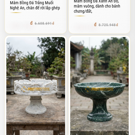
Mâm Bồng Đá Xanh Ấn Độ,
Mâm Bồng Đá Trắng Muối
mâm vuông, dành cho bánh
Nghệ An, chân đế rời lắp ghép
chưng/đất,
5.881.734
6.608.691
7.853.353
8.725.948