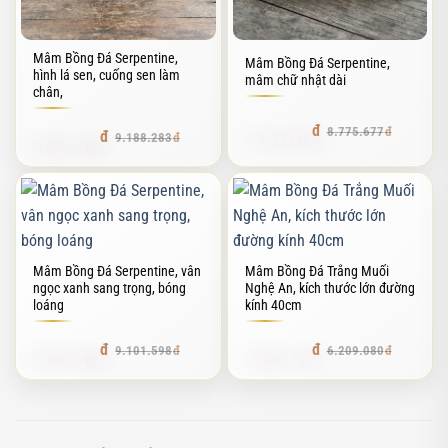
Mâm Bồng Đá Serpentine,
Mâm Bồng Đá Serpentine,
hình lá sen, cuống sen làm
mâm chữ nhật dài
chân,
7.722.595
8.775.677
8.085.689
9.188.283
Mâm Bồng Đá Serpentine, vân
Mâm Bồng Đá Trắng Muối
ngọc xanh sang trọng, bóng
Nghệ An, kích thước lớn đường
loáng
kính 40cm
8.009.406
5.588.172
9.101.598
6.209.080