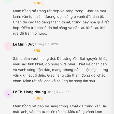
(4.8/5)
Mâm bồng đá trắng rất đẹp và sang trọng. Chất đá mát
lạnh, vân tự nhiên, đường lượn sóng ở vành đĩa tinh tế.
Chân đế cao tạo dáng thanh thoát, trưng bày hoa quả rất
hợp. Điểm trừ nhỏ là đá hơi nặng và cần lau khô sau khi
rửa để tránh ố nước.
Lê Minh Đức
Tháng 4 7, 2026
L
(5/5)
Sản phẩm vượt mong đợi. Đá trắng Yên Bái nguyên khối,
màu sắc tinh khiết, độ bóng vừa phải. Thiết kế chân cao
và vành sóng độc đáo, mang phong cách hiện đại nhưng
vẫn giữ nét cổ điển. Giao hàng cẩn thận, đóng gói chắc
chắn. Mình rất hài lòng và sẽ ủng hộ shop lần sau.
Lê Thị Hồng Nhung
Tháng 4 7, 2026
L
(4.8/5)
Mâm bồng rất đẹp và sang trọng. Chất đá trắng Yên Bái
mát lạnh, vân đá tự nhiên rõ nét. Kiểu dáng vành lượn