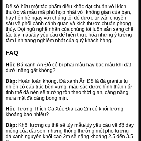
Để sở hữu một tác phẩm điêu khắc đạt chuẩn với kích
thước và mẫu mã phù hợp nhất với không gian của bạn,
hãy liên hệ ngay với chúng tôi để được tư vấn chuyên
sâu về phối cảnh cảnh quan và kích thước chuẩn phong
thủy. Đội ngũ nghệ nhân của chúng tôi luôn sẵn sàng chế
tác tùy mẫu/tùy yêu cầu để hiện thực hóa những ý tưởng
tâm linh trang nghiêm nhất của quý khách hàng.
FAQ
Hỏi:
Đá xanh Ấn Độ có bị phai màu hay bạc màu khi đặt
dưới nắng gắt không?
Đáp:
Hoàn toàn không. Đá xanh Ấn Độ là đá granite tự
nhiên có cấu trúc bền vững, màu sắc được hình thành từ
tinh thể đá nên sẽ trường tồn theo thời gian, càng nắng
mưa mặt đá càng bóng mịn.
Hỏi:
Tượng Thích Ca Xúc Địa cao 2m có khối lượng
khoảng bao nhiêu?
Đáp:
Khối lượng cụ thể sẽ tùy mẫu/tùy yêu cầu về độ dày
mỏng của đài sen, nhưng thông thường một pho tượng
đá xanh nguyên khối cao 2m sẽ nặng khoảng 2.5 đến 3.5