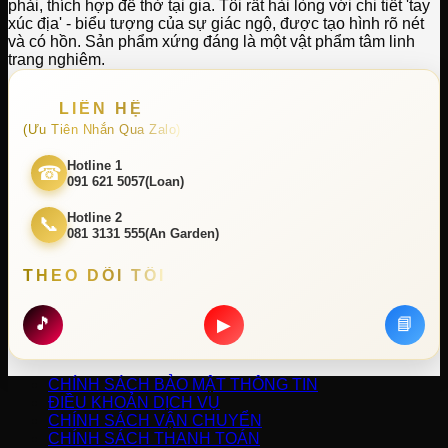
phải, thích hợp để thờ tại gia. Tôi rất hài lòng với chi tiết 'tay
xúc địa' - biểu tượng của sự giác ngộ, được tạo hình rõ nét
và có hồn. Sản phẩm xứng đáng là một vật phẩm tâm linh
trang nghiêm.
LIÊN HỆ
(Ưu Tiên Nhắn Qua Zalo)
Hotline 1
☎
091 621 5057(Loan)
Hotline 2
📞
081 3131 555(An Garden)
THEO DÕI TÔI
🎵
📘
▶
CHÍNH SÁCH BẢO MẬT THÔNG TIN
ĐIỀU KHOẢN DỊCH VỤ
CHÍNH SÁCH VẬN CHUYỂN
CHÍNH SÁCH THANH TOÁN