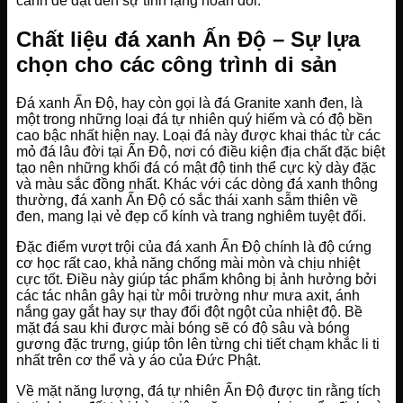
cảnh để đạt đến sự tĩnh lặng hoàn đối.
Chất liệu đá xanh Ấn Độ – Sự lựa
chọn cho các công trình di sản
Đá xanh Ấn Độ, hay còn gọi là đá Granite xanh đen, là
một trong những loại đá tự nhiên quý hiếm và có độ bền
cao bậc nhất hiện nay. Loại đá này được khai thác từ các
mỏ đá lâu đời tại Ấn Độ, nơi có điều kiện địa chất đặc biệt
tạo nên những khối đá có mật độ tinh thể cực kỳ dày đặc
và màu sắc đồng nhất. Khác với các dòng đá xanh thông
thường, đá xanh Ấn Độ có sắc thái xanh sẫm thiên về
đen, mang lại vẻ đẹp cổ kính và trang nghiêm tuyệt đối.
Đặc điểm vượt trội của đá xanh Ấn Độ chính là độ cứng
cơ học rất cao, khả năng chống mài mòn và chịu nhiệt
cực tốt. Điều này giúp tác phẩm không bị ảnh hưởng bởi
các tác nhân gây hại từ môi trường như mưa axit, ánh
nắng gay gắt hay sự thay đổi đột ngột của nhiệt độ. Bề
mặt đá sau khi được mài bóng sẽ có độ sâu và bóng
gương đặc trưng, giúp tôn lên từng chi tiết chạm khắc li ti
nhất trên cơ thể và y áo của Đức Phật.
Về mặt năng lượng, đá tự nhiên Ấn Độ được tin rằng tích