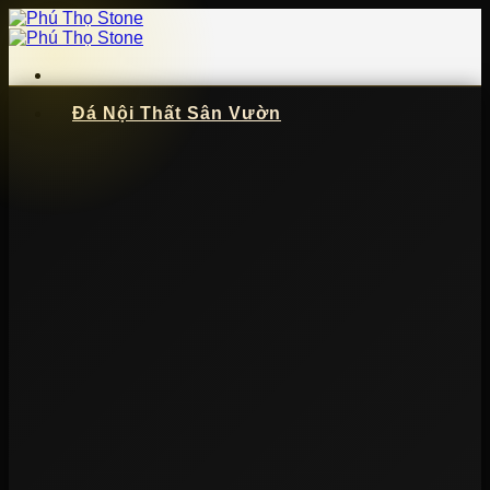
Bỏ
qua
nội
dung
Đá Nội Thất Sân Vườn
📞
091 621 5057