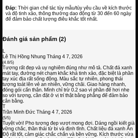
Đáp:
Thời gian chế tác tùy mẫu/tùy yêu cầu về kích thước
và độ tinh xảo, thông thường dao động từ 30 đến 60 ngày
để đảm bảo chất lượng điêu khắc tốt nhất.
Đánh giá sản phẩm (2)
L
Lê Thị Hồng Nhung
Tháng 4 7, 2026
(4.8/5)
Tượng rất đẹp và uy nghiêm đúng như mô tả. Chất đá xanh
mát tay, đường nét chạm khắc khá tinh xảo, đặc biệt là phần
tay xúc địa rất sống động. Màu sắc tự nhiên, phong thái
tượng toát lên vẻ an nhiên, vững chãi. Giao hàng nhanh,
đóng gói cẩn thận. Mình chỉ trừ 0.2 sao vì phần đế hơi nhẹ
so với tượng, cần đặt ở vị trí thật bằng phẳng để đảm bảo
cân bằng.
T
Trần Minh Đức
Tháng 4 7, 2026
(5/5)
Tuyệt vời! Pho tượng đẹp vượt mong đợi. Dáng ngồi kiết già
vững chắc, thần thái từ bi và định tĩnh. Chất liệu đá xanh Ấn
Độ rất tốt, cảm giác chắc chắn và bền vững. Kích thước vừa