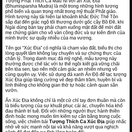
Tượng Phật Thích Ca Mâu Ni với ấn Xúc Địa
(Bhumisparsha Mudra) là một trong những hình tượng
phổ biến và quan trọng nhất trong mỹ thuật Phật giáo.
Hình tượng này tái hiện lại khoảnh khắc Đức Thế Tôn
sắp đạt đến giác ngộ tối thượng dưới gốc cây Bồ Đề, khi
Ngài dùng bàn tay phải chạm xuống mặt đất để mời đất
mẹ chứng giám cho vô vàn công đức và sự kiên định của
mình trước sự quấy nhiễu của ma vương.
Tên gọi “Xúc Địa” có nghĩa là chạm vào đất, biểu thị cho
lòng quyết tâm không lay chuyển và sự chứng thực của
chân lý. Trong danh mục đá mỹ nghệ, mẫu tượng này
thường được chế tác với tư thế ngồi kiết già vững chãi
trên tòa sen, tạo nên một cảm giác an nhiên nhưng vô
cùng quyền uy. Việc sử dụng đá xanh Ấn Độ để tạc tượng
Xúc Địa giúp tăng cường vẻ đẹp thâm trầm, huyền bí và
linh thiêng cho không gian thờ tự hoặc cảnh quan sân
vườn.
Ấn Xúc Địa không chỉ là một cử chỉ tay đơn thuần mà còn
là biểu tượng của sự khuất phục cái ác, chuyển hóa khổ
đau thành trí tuệ. Đối với những người thực hành thiền
định hoặc mong muốn tìm kiếm sự cân bằng trong cuộc
sống, việc chiêm bái
Tượng Thích Ca Xúc Địa
giúp nhắc
nhở về sức mạnh nội tại và khả năng vượt qua nghịch