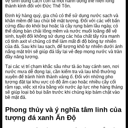
vệ sinh đúng cách còn là một hành động thể hiện lòng
thành kính đối với Đức Thế Tôn.
Định kỳ hàng quý, gia chủ có thể sử dụng nước sạch và
khăn mềm để lau chùi bề mặt tượng. Đối với các vết bẩn
cứng đầu do khói bụi hoặc lá cây rụng bám lâu ngày, có
thể dùng bàn chải lông mềm và nước muối loãng để vệ
sinh, tuyệt đối không sử dụng các hóa chất tẩy rửa mạnh
có tính axit vì chúng có thể làm mất đi độ bóng tự nhiên
của đá. Sau khi lau sạch, để tượng khô tự nhiên dưới ánh
nắng mặt trời sẽ giúp đá lấy lại vẻ đẹp mọng nước và tràn
đầy năng lượng.
Tại các vị trí chạm khắc sâu như tà áo hay cánh sen, nơi
nước mưa dễ đọng lại, cần kiểm tra và lau khô thường
xuyên để tránh hình thành váng ố. Đối với những pho
tượng đặt tại khu vực có độ ẩm cao hoặc nhiều cây cối
rậm rạp, việc xịt rửa bằng vòi nước áp lực nhẹ hàng tháng
sẽ giúp loại bỏ bụi bẩn trước khi chúng kịp bám chặt vào
bề mặt đá.
Phong thủy và ý nghĩa tâm linh của
tượng đá xanh Ấn Độ