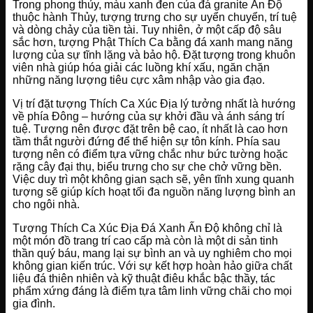
Trong phong thủy, màu xanh đen của đá granite Ấn Độ
thuộc hành Thủy, tượng trưng cho sự uyển chuyển, trí tuệ
và dòng chảy của tiền tài. Tuy nhiên, ở một cấp độ sâu
sắc hơn, tượng Phật Thích Ca bằng đá xanh mang năng
lượng của sự tĩnh lặng và bảo hộ. Đặt tượng trong khuôn
viên nhà giúp hóa giải các luồng khí xấu, ngăn chặn
những năng lượng tiêu cực xâm nhập vào gia đạo.
Vị trí đặt tượng Thích Ca Xúc Địa lý tưởng nhất là hướng
về phía Đông – hướng của sự khởi đầu và ánh sáng trí
tuệ. Tượng nên được đặt trên bệ cao, ít nhất là cao hơn
tầm thắt người đứng để thể hiện sự tôn kính. Phía sau
tượng nên có điểm tựa vững chắc như bức tường hoặc
rặng cây đại thụ, biểu trưng cho sự che chở vững bền.
Việc duy trì một không gian sạch sẽ, yên tĩnh xung quanh
tượng sẽ giúp kích hoạt tối đa nguồn năng lượng bình an
cho ngôi nhà.
Tượng Thích Ca Xúc Địa Đá Xanh Ấn Độ không chỉ là
một món đồ trang trí cao cấp mà còn là một di sản tinh
thần quý báu, mang lại sự bình an và uy nghiêm cho mọi
không gian kiến trúc. Với sự kết hợp hoàn hảo giữa chất
liệu đá thiên nhiên và kỹ thuật điêu khắc bậc thầy, tác
phẩm xứng đáng là điểm tựa tâm linh vững chãi cho mọi
gia đình.