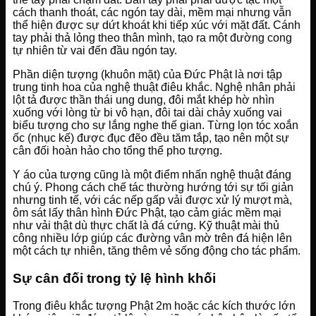
cách thanh thoát, các ngón tay dài, mềm mại nhưng vẫn
thể hiện được sự dứt khoát khi tiếp xúc với mặt đất. Cánh
tay phải thả lỏng theo thân mình, tạo ra một đường cong
tự nhiên từ vai đến đầu ngón tay.
Phần diện tượng (khuôn mặt) của Đức Phật là nơi tập
trung tinh hoa của nghệ thuật điêu khắc. Nghệ nhân phải
lột tả được thần thái ung dung, đôi mắt khép hờ nhìn
xuống với lòng từ bi vô hạn, đôi tai dài chảy xuống vai
biểu tượng cho sự lắng nghe thế gian. Từng lọn tóc xoắn
ốc (nhục kế) được đục đẽo đều tăm tắp, tạo nên một sự
cân đối hoàn hảo cho tổng thể pho tượng.
Y áo của tượng cũng là một điểm nhấn nghệ thuật đáng
chú ý. Phong cách chế tác thường hướng tới sự tối giản
nhưng tinh tế, với các nếp gấp vải được xử lý mượt mà,
ôm sát lấy thân hình Đức Phật, tạo cảm giác mềm mại
như vải thật dù thực chất là đá cứng. Kỹ thuật mài thủ
công nhiều lớp giúp các đường vân mờ trên đá hiện lên
một cách tự nhiên, tăng thêm vẻ sống động cho tác phẩm.
Sự cân đối trong tỷ lệ hình khối
Trong điêu khắc tượng Phật 2m hoặc các kích thước lớn