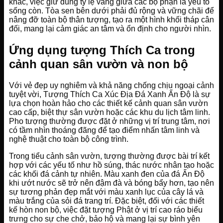
khác, việc giữ đúng tỷ lệ vàng giữa các bộ phận là yếu tố
sống còn. Tòa sen bên dưới phải đủ rộng và vững chãi để
nâng đỡ toàn bộ thân tượng, tạo ra một hình khối tháp cân
đối, mang lại cảm giác an tâm và ổn định cho người nhìn.
Ứng dụng tượng Thích Ca trong
cảnh quan sân vườn và non bộ
Với vẻ đẹp uy nghiêm và khả năng chống chịu ngoại cảnh
tuyệt vời, Tượng Thích Ca Xúc Địa Đá Xanh Ấn Độ là sự
lựa chọn hoàn hảo cho các thiết kế cảnh quan sân vườn
cao cấp, biệt thự sân vườn hoặc các khu du lịch tâm linh.
Pho tượng thường được đặt ở những vị trí trung tâm, nơi
có tầm nhìn thoáng đãng để tạo điểm nhấn tâm linh và
nghệ thuật cho toàn bộ công trình.
Trong tiểu cảnh sân vườn, tượng thường được bài trí kết
hợp với các yếu tố như hồ súng, thác nước nhân tạo hoặc
các khối đá cảnh tự nhiên. Màu xanh đen của đá Ấn Độ
khi ướt nước sẽ trở nên đậm đà và bóng bẩy hơn, tạo nên
sự tương phản đẹp mắt với màu xanh lục của cây lá và
màu trắng của sỏi đá trang trí. Đặc biệt, đối với các thiết
kế hòn non bộ, việc đặt tượng Phật ở vị trí cao ráo biểu
trưng cho sự che chở, bảo hộ và mang lại sự bình yên