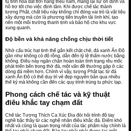
tụ tinh hoa đất trời hàng triệu năm, mang lại sự ổn định và
hỗ trợ tốt cho việc định tâm. Khi được chế tác thành
tượng Phật, chất liệu này không chỉ đóng vai trò là vật liệu
xây dựng mà còn là phương tiện truyền tải linh khí, tạo
nên một môi trường thanh tịnh và bảo hộ cho khu vực
xung quanh.
Độ bền và khả năng chống chịu thời tiết
Nhờ cấu trúc hạt tinh thể gắn kết chặt chẽ, đá xanh Ấn Độ
gần như không có độ rỗng, dẫn đến tỷ lệ thấm nước bằng
không. Điều này ngăn chặn hoàn toàn tình trạng rêu mốc
phát triển bên trong thớ đá, một vấn đề thường gặp ở các
dòng đá mềm hơn. Chính vì vậy, tượng Phật tạc từ đá
xanh Ấn Độ có thể duy trì vẻ đẹp nguyên bản qua nhiều
thế kỷ mà không cần đến các quy trình trùng tu phức tạp.
Phong cách chế tác và kỹ thuật
điêu khắc tay chạm đất
Chế tác Tượng Thích Ca Xúc Địa đòi hỏi trình độ tay
nghề bậc thầy từ các nghệ nhân điêu khắc đá. Điểm khó
nhất và cũng là quan trọng nhất của tác phẩm này chính là
thế tay phải chạm đất. Bàn tay phải phải được tạc một