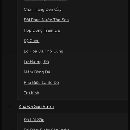
Chân Tàng Đèn Cầy
Đài Phun Nước Tòa Sen
Hộp Đựng Trầm Đá
Kỷ Chén
Lọ Hoa Đá Thờ Cúng
Lư Hương Đá
Mâm Bồng Đá
Phù Điêu Lá Bồ Đề
Trụ Kinh
Kho Đá Sân Vườn
Đá Lát Sân
Đá Dặm Bước Sân Vườn