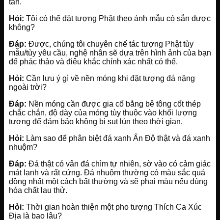
tấn.
Hỏi:
Tôi có thể đặt tượng Phật theo ảnh mẫu có sẵn được
không?
Đáp:
Được, chúng tôi chuyên chế tác tượng Phật tùy
mẫu/tùy yêu cầu, nghệ nhân sẽ dựa trên hình ảnh của bạn
để phác thảo và điêu khắc chính xác nhất có thể.
Hỏi:
Cần lưu ý gì về nền móng khi đặt tượng đá nặng
ngoài trời?
Đáp:
Nền móng cần được gia cố bằng bê tông cốt thép
chắc chắn, độ dày của móng tùy thuộc vào khối lượng
tượng để đảm bảo không bị sụt lún theo thời gian.
Hỏi:
Làm sao để phân biệt đá xanh Ấn Độ thật và đá xanh
nhuộm?
Đáp:
Đá thật có vân đá chìm tự nhiên, sờ vào có cảm giác
mát lạnh và rất cứng. Đá nhuộm thường có màu sắc quá
đồng nhất một cách bất thường và sẽ phai màu nếu dùng
hóa chất lau thử.
Hỏi:
Thời gian hoàn thiện một pho tượng Thích Ca Xúc
Địa là bao lâu?