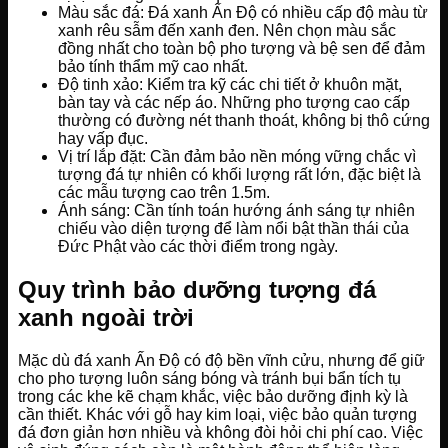
Màu sắc đá: Đá xanh Ấn Độ có nhiều cấp độ màu từ
xanh rêu sẫm đến xanh đen. Nên chọn màu sắc
đồng nhất cho toàn bộ pho tượng và bệ sen để đảm
bảo tính thẩm mỹ cao nhất.
Độ tinh xảo: Kiểm tra kỹ các chi tiết ở khuôn mặt,
bàn tay và các nếp áo. Những pho tượng cao cấp
thường có đường nét thanh thoát, không bị thô cứng
hay vấp đục.
Vị trí lắp đặt: Cần đảm bảo nền móng vững chắc vì
tượng đá tự nhiên có khối lượng rất lớn, đặc biệt là
các mẫu tượng cao trên 1.5m.
Ánh sáng: Cần tính toán hướng ánh sáng tự nhiên
chiếu vào diện tượng để làm nổi bật thần thái của
Đức Phật vào các thời điểm trong ngày.
Quy trình bảo dưỡng tượng đá
xanh ngoài trời
Mặc dù đá xanh Ấn Độ có độ bền vĩnh cửu, nhưng để giữ
cho pho tượng luôn sáng bóng và tránh bụi bẩn tích tụ
trong các khe kẽ chạm khắc, việc bảo dưỡng định kỳ là
cần thiết. Khác với gỗ hay kim loại, việc bảo quản tượng
đá đơn giản hơn nhiều và không đòi hỏi chi phí cao. Việc