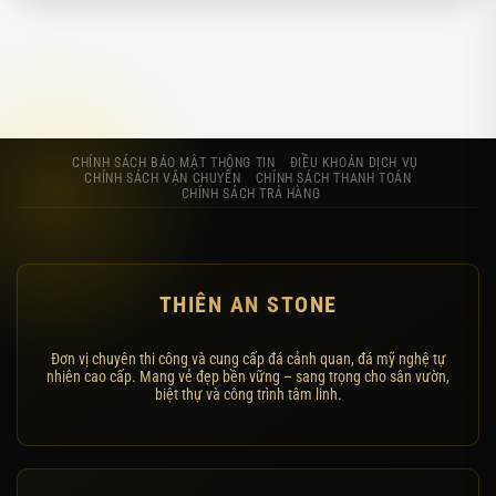
CHÍNH SÁCH BẢO MẬT THÔNG TIN
ĐIỀU KHOẢN DỊCH VỤ
CHÍNH SÁCH VẬN CHUYỂN
CHÍNH SÁCH THANH TOÁN
CHÍNH SÁCH TRẢ HÀNG
THIÊN AN STONE
Đơn vị chuyên thi công và cung cấp đá cảnh quan, đá mỹ nghệ tự
nhiên cao cấp. Mang vẻ đẹp bền vững – sang trọng cho sân vườn,
biệt thự và công trình tâm linh.