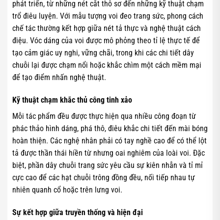
phát triển, từ những nét cắt thô sơ đến những kỹ thuật chạm
trổ điêu luyện. Với mẫu tượng voi đeo trang sức, phong cách
chế tác thường kết hợp giữa nét tả thực và nghệ thuật cách
điệu. Vóc dáng của voi được mô phỏng theo tỉ lệ thực tế để
tạo cảm giác uy nghi, vững chãi, trong khi các chi tiết dây
chuỗi lại được chạm nổi hoặc khắc chìm một cách mềm mại
để tạo điểm nhấn nghệ thuật.
Kỹ thuật chạm khắc thủ công tinh xảo
Mỗi tác phẩm đều được thực hiện qua nhiều công đoạn từ
phác thảo hình dáng, phá thô, điêu khắc chi tiết đến mài bóng
hoàn thiện. Các nghệ nhân phải có tay nghề cao để có thể lột
tả được thần thái hiền từ nhưng oai nghiêm của loài voi. Đặc
biệt, phần dây chuỗi trang sức yêu cầu sự kiên nhẫn và tỉ mỉ
cực cao để các hạt chuỗi trông đồng đều, nối tiếp nhau tự
nhiên quanh cổ hoặc trên lưng voi.
Sự kết hợp giữa truyền thống và hiện đại