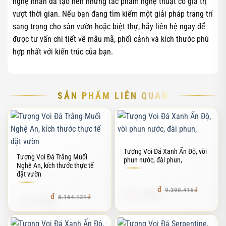
nghệ nhân đã tạo nên những tác phẩm nghệ thuật có giá trị
vượt thời gian. Nếu bạn đang tìm kiếm một giải pháp trang trí
sang trọng cho sân vườn hoặc biệt thự, hãy liên hệ ngay để
được tư vấn chi tiết về mẫu mã, phối cảnh và kích thước phù
hợp nhất với kiến trúc của bạn.
SẢN PHẨM LIÊN QUAN
Tượng Voi Đá Xanh Ấn Độ, vòi
Tượng Voi Đá Trắng Muối
phun nước, đài phun,
Nghệ An, kích thước thực tế
đặt vườn
8.451.374
9.390.416
7.347.708
8.164.121