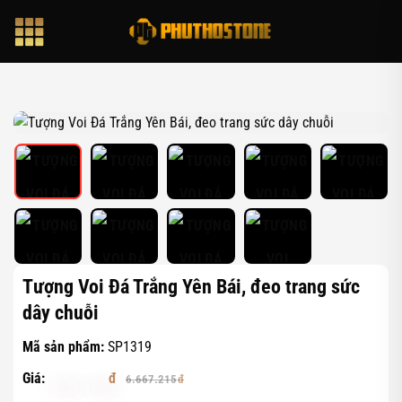
Bỏ
qua
nội
dung
Tượng Voi Đá Trắng Yên Bái, đeo trang sức
dây chuỗi
Mã sản phẩm:
SP1319
Giá:
5.867.149
6.667.215