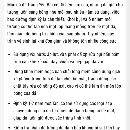
Mặc dù đá trắng Yên Bái có độ bền cực cao, nhưng để giữ cho
tượng luôn sáng bóng như mới sau nhiều năm sử dụng, việc
bảo dưỡng định kỳ là cần thiết. Khói bụi và ô nhiễm môi
trường có thể tạo nên một lớp màng mỏng trên bề mặt đá,
làm giảm độ bóng tự nhiên của sản phẩm. Tuy nhiên, quy
trình vệ sinh lại khá đơn giản và không tốn nhiều công sức.
Sử dụng vòi nước áp lực vừa phải để xịt rửa bụi bẩn bám
trên các khe kẽ của dây chuỗi và nếp gấp da voi.
Dùng khăn mềm hoặc bàn chải lông mềm cùng dung dịch
xà phòng trung tính để lau chùi bề mặt, tránh dùng các
chất tẩy rửa có nồng độ axit cao vì có thể làm ăn mòn lớp
bóng của đá.
Định kỳ 1-2 năm một lần, có thể sử dụng các loại sáp
chuyên dụng cho đá tự nhiên để đánh bóng lại bề mặt,
giúp đá luôn giữ được sắc trắng tinh khôi.
Kiểm tra phần đế tượng để đảm bảo không bị sụt lún hay