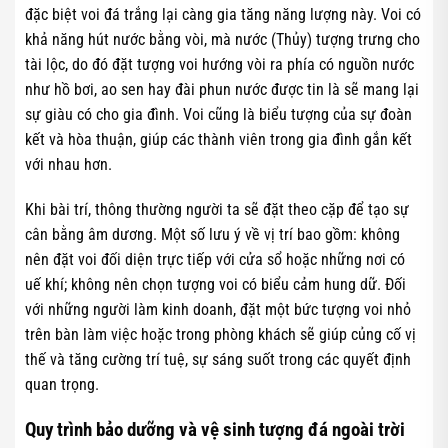
đặc biệt voi đá trắng lại càng gia tăng năng lượng này. Voi có
khả năng hút nước bằng vòi, mà nước (Thủy) tượng trưng cho
tài lộc, do đó đặt tượng voi hướng vòi ra phía có nguồn nước
như hồ bơi, ao sen hay đài phun nước được tin là sẽ mang lại
sự giàu có cho gia đình. Voi cũng là biểu tượng của sự đoàn
kết và hòa thuận, giúp các thành viên trong gia đình gắn kết
với nhau hơn.
Khi bài trí, thông thường người ta sẽ đặt theo cặp để tạo sự
cân bằng âm dương. Một số lưu ý về vị trí bao gồm: không
nên đặt voi đối diện trực tiếp với cửa sổ hoặc những nơi có
uế khí; không nên chọn tượng voi có biểu cảm hung dữ. Đối
với những người làm kinh doanh, đặt một bức tượng voi nhỏ
trên bàn làm việc hoặc trong phòng khách sẽ giúp củng cố vị
thế và tăng cường trí tuệ, sự sáng suốt trong các quyết định
quan trọng.
Quy trình bảo dưỡng và vệ sinh tượng đá ngoài trời