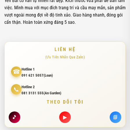
Yên Bái có vân tự nhiên rất đẹp. Kích thước vừa phải để bàn làm
việc. Mình mua với mục đích trang trí và cầu may mắn, sản phẩm
vượt ngoài mong đợi về độ tinh xảo. Giao hàng nhanh, đóng gói
cẩn thận. Hoàn toàn xứng đáng 5 sao.
LIÊN HỆ
(Ưu Tiên Nhắn Qua Zalo)
Hotline 1
☎
091 621 5057(Loan)
Hotline 2
📞
081 3131 555(An Garden)
THEO DÕI TÔI
🎵
▶
📘