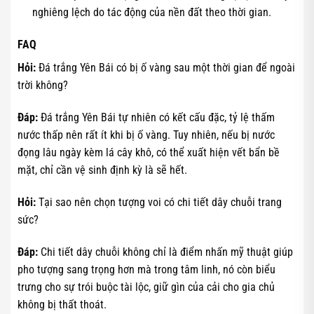
nghiêng lệch do tác động của nền đất theo thời gian.
FAQ
Hỏi:
Đá trắng Yên Bái có bị ố vàng sau một thời gian để ngoài
trời không?
Đáp:
Đá trắng Yên Bái tự nhiên có kết cấu đặc, tỷ lệ thấm
nước thấp nên rất ít khi bị ố vàng. Tuy nhiên, nếu bị nước
đọng lâu ngày kèm lá cây khô, có thể xuất hiện vết bẩn bề
mặt, chỉ cần vệ sinh định kỳ là sẽ hết.
Hỏi:
Tại sao nên chọn tượng voi có chi tiết dây chuỗi trang
sức?
Đáp:
Chi tiết dây chuỗi không chỉ là điểm nhấn mỹ thuật giúp
pho tượng sang trọng hơn mà trong tâm linh, nó còn biểu
trưng cho sự trói buộc tài lộc, giữ gìn của cải cho gia chủ
không bị thất thoát.