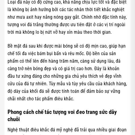
Loại đá này có độ cứng cao, khả năng chịu lực tốt và đặc biệt
là không bị ảnh hưởng bởi các tác nhân thời tiết khắc nghiệt
như mưa axit hay nắng nóng gay gắt. Chính nhờ đặc tính này,
tượng voi đá trắng thường được ưu tiên đặt ở các vị trí ngoài
trời mà không lo bị nứt vỡ hay xỉn màu theo thời gian.
Bề mặt đá sau khi được mài bóng sẽ có độ mịn cao, giúp hạn
chế tối đa việc bám bụi bẩn và rêu mốc. Độ bền của sản
phẩm có thể lên đến hàng trăm năm, càng sử dụng lâu, đá
càng trở nên bóng đẹp và có giá trị cao hơn. Đây là khoản
đầu tư xứng đáng cho những gia chủ yêu thích vẻ đẹp vĩnh
cửu của đá tự nhiên. Tùy mẫu và tùy yêu cầu của khách hàng,
độ dày của khối đá sẽ được tính toán để đảm bảo sự vững
chãi nhất cho tác phẩm điêu khắc.
Phong cách chế tác tượng voi đeo trang sức dây
chuỗi
Nghệ thuật điêu khắc đá mỹ nghệ đã trải qua nhiều giai đoạn