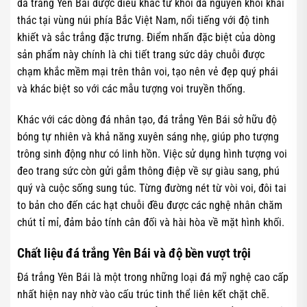
đá trắng Yên Bái được điêu khắc từ khối đá nguyên khối khai
thác tại vùng núi phía Bắc Việt Nam, nổi tiếng với độ tinh
khiết và sắc trắng đặc trưng. Điểm nhấn đặc biệt của dòng
sản phẩm này chính là chi tiết trang sức dây chuỗi được
chạm khắc mềm mại trên thân voi, tạo nên vẻ đẹp quý phái
và khác biệt so với các mẫu tượng voi truyền thống.
Khác với các dòng đá nhân tạo, đá trắng Yên Bái sở hữu độ
bóng tự nhiên và khả năng xuyên sáng nhẹ, giúp pho tượng
trông sinh động như có linh hồn. Việc sử dụng hình tượng voi
đeo trang sức còn gửi gắm thông điệp về sự giàu sang, phú
quý và cuộc sống sung túc. Từng đường nét từ vòi voi, đôi tai
to bản cho đến các hạt chuỗi đều được các nghệ nhân chăm
chút tỉ mỉ, đảm bảo tính cân đối và hài hòa về mặt hình khối.
Chất liệu đá trắng Yên Bái và độ bền vượt trội
Đá trắng Yên Bái là một trong những loại đá mỹ nghệ cao cấp
nhất hiện nay nhờ vào cấu trúc tinh thể liên kết chặt chẽ.