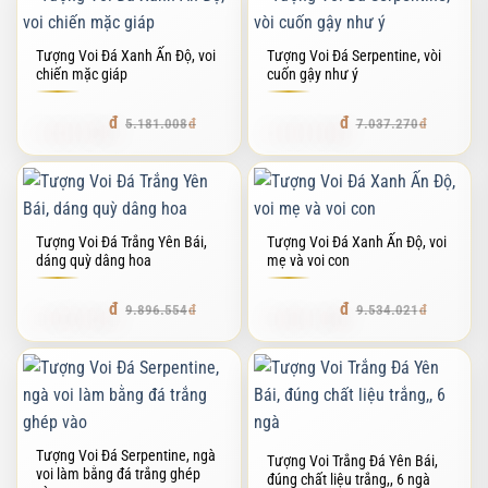
Tượng Voi Đá Xanh Ấn Độ, voi
Tượng Voi Đá Serpentine, vòi
chiến mặc giáp
cuốn gậy như ý
4.662.907
6.333.543
5.181.008
7.037.270
Tượng Voi Đá Trắng Yên Bái,
Tượng Voi Đá Xanh Ấn Độ, voi
dáng quỳ dâng hoa
mẹ và voi con
8.708.967
8.485.278
9.896.554
9.534.021
Tượng Voi Đá Serpentine, ngà
Tượng Voi Trắng Đá Yên Bái,
voi làm bằng đá trắng ghép
đúng chất liệu trắng,, 6 ngà