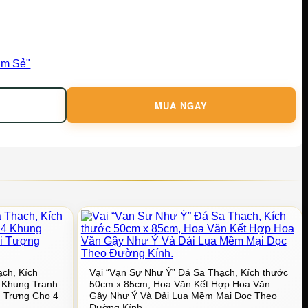
im Sẻ"
MUA NGAY
ạch, Kích
Vại “Vạn Sự Như Ý” Đá Sa Thạch, Kích thước
 Khung Tranh
50cm x 85cm, Hoa Văn Kết Hợp Hoa Văn
g Trưng Cho 4
Gậy Như Ý Và Dải Lụa Mềm Mại Dọc Theo
Đường Kính.