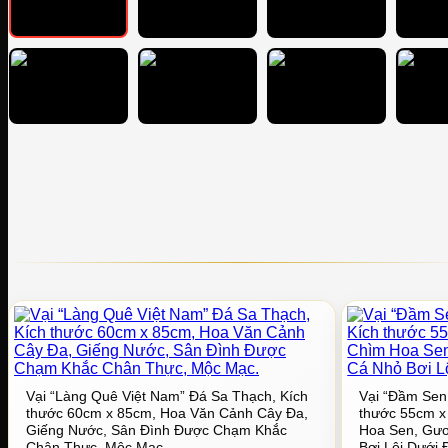
Vại “Làng Quê Việt Nam” Đá Sa Thạch, Kích
Vại “Đầm Sen
thước 60cm x 85cm, Hoa Văn Cảnh Cây Đa,
thước 55cm x
Giếng Nước, Sân Đình Được Chạm Khắc
Hoa Sen, Gư
Chân Thực, Mộc Mạc.
Bơi Lội Dưới 