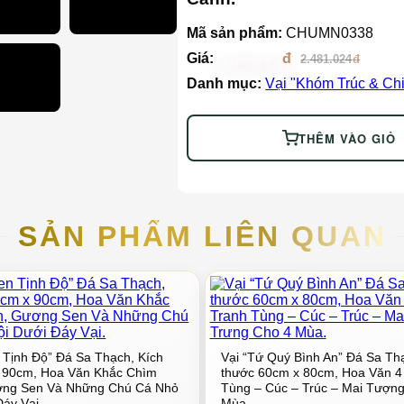
Mã sản phẩm:
CHUMN0338
Giá:
2.356.972
2.481.024
Danh mục:
Vại "Khóm Trúc & Ch
THÊM VÀO GIỎ
SẢN PHẨM LIÊN QUAN
 Tịnh Độ” Đá Sa Thạch, Kích
Vại “Tứ Quý Bình An” Đá Sa Th
 90cm, Hoa Văn Khắc Chìm
thước 60cm x 80cm, Hoa Văn 4
ơng Sen Và Những Chú Cá Nhỏ
Tùng – Cúc – Trúc – Mai Tượn
Đáy Vại.
Mùa.