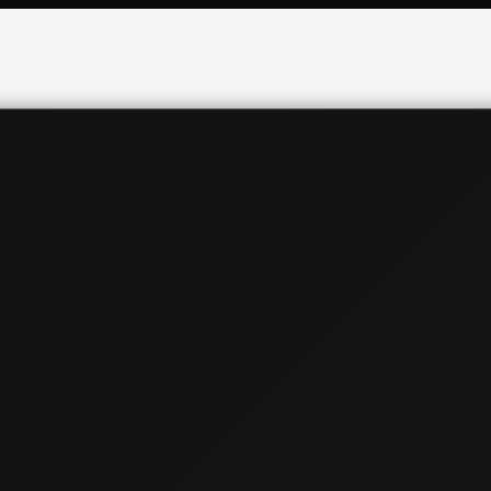
📞
091 621 5057