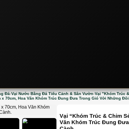
ng Đá
Vại Nước Bằng Đá Tiểu Cảnh & Sân Vườn
Vại "Khóm Trúc 
m x 70cm, Hoa Văn Khóm Trúc Đung Đưa Trong Gió Với Những Đôi
Vại “Khóm Trúc & Chim S
Văn Khóm Trúc Đung Đưa 
Cành.