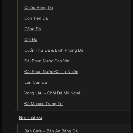
Chiếu Rồng Đá
Con Tiện Đá
Cổng Đá
Cột Đá
Cuốn Thư Đá & Bình Phong Đá
Đài Phun Nước Con Vật
Đài Phun Nước Đá Tự Nhiên
Lan Can Đá
Vọng Lâu – Chòi Đá Mỹ Nghệ
Đá Mosaic Trang Trí
Nội Thất Đá
Bàn Café – Bàn Ăn Bằng Đá