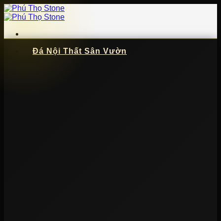
Bỏ
qua
nội
dung
Đá Nội Thất Sân Vườn
📞
091 621 5057