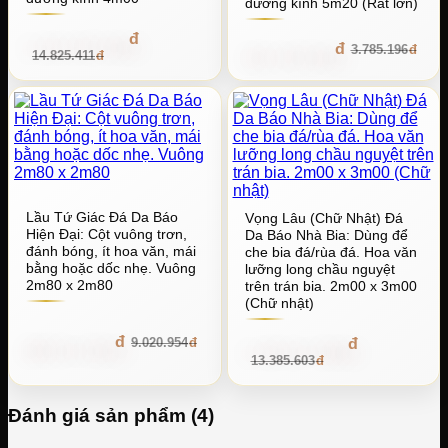
đường kính 5m20 (Rất lớn)
1.423.239.456
363.378.816
3.785.196
14.825.411
Lầu Tứ Giác Đá Da Báo
Vọng Lâu (Chữ Nhật) Đá
Hiện Đại: Cột vuông trơn,
Da Báo Nhà Bia: Dùng để
đánh bóng, ít hoa văn, mái
che bia đá/rùa đá. Hoa văn
bằng hoặc dốc nhẹ. Vuông
lưỡng long chầu nguyệt
2m80 x 2m80
trên trán bia. 2m00 x 3m00
(Chữ nhật)
866.011.584
1.285.017.888
9.020.954
13.385.603
Đánh giá sản phẩm (4)