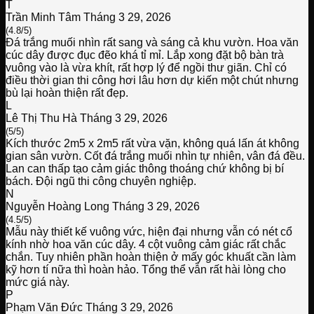
T
Trần Minh Tâm
Tháng 3 29, 2026
(4.8/5)
Đá trắng muối nhìn rất sang và sáng cả khu vườn. Hoa văn
cúc dây được đục đẽo khá tỉ mỉ. Lắp xong đặt bộ bàn trà
vuông vào là vừa khít, rất hợp lý để ngồi thư giãn. Chỉ có
điều thời gian thi công hơi lâu hơn dự kiến một chút nhưng
bù lại hoàn thiện rất đẹp.
L
Lê Thị Thu Hà
Tháng 3 29, 2026
(5/5)
Kích thước 2m5 x 2m5 rất vừa vặn, không quá lấn át không
gian sân vườn. Cốt đá trắng muối nhìn tự nhiên, vân đá đều.
Lan can thấp tạo cảm giác thông thoáng chứ không bị bí
bách. Đội ngũ thi công chuyên nghiệp.
N
Nguyễn Hoàng Long
Tháng 3 29, 2026
(4.5/5)
Mẫu này thiết kế vuông vức, hiện đại nhưng vẫn có nét cổ
kính nhờ hoa văn cúc dây. 4 cột vuông cảm giác rất chắc
chắn. Tuy nhiên phần hoàn thiện ở mấy góc khuất cần làm
kỹ hơn tí nữa thì hoàn hảo. Tổng thể vẫn rất hài lòng cho
mức giá này.
P
Phạm Văn Đức
Tháng 3 29, 2026