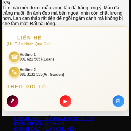
(5/5)
Tìm mãi mới được mẫu vọng lâu đá trắng ưng ý. Màu đá
trắng muối lên ảnh đẹp mà bên ngoài nhìn còn chất lượng
hơn. Lan can thấp rất tiện để ngồi ngắm cảnh mà không bị
che tầm mắt. Rất hài lòng.
LIÊN HỆ
(Ưu Tiên Nhắn Qua Zalo)
Hotline 1
☎
091 621 5057(Loan)
Hotline 2
📞
081 3131 555(An Garden)
THEO DÕI TÔI
🎵
📘
▶
CHÍNH SÁCH BẢO MẬT THÔNG TIN
ĐIỀU KHOẢN DỊCH VỤ
CHÍNH SÁCH VẬN CHUYỂN