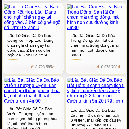
Lầu Tứ Giác Đá Da Báo
Lầu Bát Giác Đá Da Báo
Cổng Kết Hợp Lầu: Dạng
Trống Đồng: Sàn lát đá
chòi nghỉ chân ngay tại
chạm mặt trống đồng, mái
cổng vào, 2 bên có ghế
hình nón cụt. đường kính
ngồi đá. 2m50 x 2m50
3m80
83.794.416
641.155.968
8.728.585
6.678.708
Lầu Bát Giác Đá Da Báo
Lầu Bát Giác Đá Da Báo
Vườn Thượng Uyển: Lan
Bát Tiên: 8 cạnh chạm tích
can chạm thông phong hoa
8 vị tiên, mái xếp lớp cầu kỳ
lá, cột nhỏ thanh thoát.
(thường 2-3 tầng mái).
đường kính 4m00