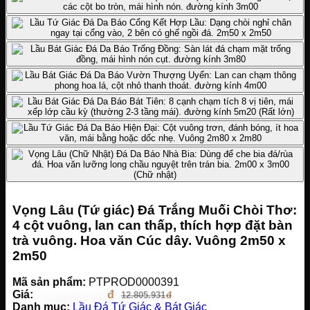
Vọng Lâu (Tứ giác) Đá Trắng Muối Chòi Thơ:
4 cột vuông, lan can thấp, thích hợp đặt bàn
trà vuông. Hoa văn Cúc dây. Vuông 2m50 x
2m50
Mã sản phẩm:
PTPROD0000391
Giá:
1.229.369.376
12.805.931
Danh mục:
Lầu Đá Tứ Giác & Bát Giác