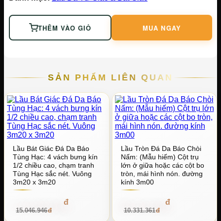
THÊM VÀO GIỎ
MUA NGAY
SẢN PHẨM LIÊN QUAN
Lầu Bát Giác Đá Da Báo
Lầu Tròn Đá Da Báo Chòi
Tùng Hạc: 4 vách bưng kín
Nấm: (Mẫu hiếm) Cột trụ
1/2 chiều cao, chạm tranh
lớn ở giữa hoặc các cột bo
Tùng Hạc sắc nét. Vuông
tròn, mái hình nón. đường
3m20 x 3m20
kính 3m00
1.444.506.816
991.810.656
15.046.946
10.331.361