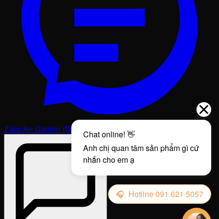
Cam kết về nguồn gốc và chất lượng đá
Phú Thọ Stone nói không với đá nhuộm, đá ép hay các
loại đá kém chất lượng trôi nổi trên thị trường. Toàn bộ
nguyên liệu đầu vào đều được khai thác từ các mỏ đá tự
nhiên lớn tại Thanh Hóa, Nghệ An và các vùng núi phía
Bắc. Chúng tôi chỉ chọn những khối đá có độ già, vân đẹp
và không bị rạn nứt ngầm. Điều này đảm bảo rằng chiếc
vại của bạn có thể chịu được sự thay đổi nhiệt độ đột ngột
mà không bị nứt vỡ – một vấn đề thường gặp ở các loại
đá "non" hoặc đá kém chất lượng.
Sự minh bạch về nguồn gốc giúp khách hàng hoàn toàn
yên tâm khi đầu tư. Tôi luôn sẵn lòng cung cấp các thông
tin về loại đá, độ cứng và các đặc tính vật lý của sản
Zalo: An Garden (0813.131.555)
phẩm. Một khách hàng thông thái sẽ hiểu rằng chất lượng
đá tốt không chỉ đẹp mà còn mang lại năng lượng tích cực
cho không gian.
Vại nước bằng đá tiền cổ
làm từ đá xịn
sẽ có tiếng kêu thanh khi gõ vào, và mặt đá khi ướt sẽ nổi
vân cực kỳ rõ nét và sang trọng.
Tôi tin rằng, sự trung thực trong kinh doanh là con đường
duy nhất để tồn tại và phát triển. Phú Thọ Stone không chỉ
xây dựng thương hiệu dựa trên doanh số, mà dựa trên
niềm tin của hàng ngàn khách hàng đã và đang sử dụng