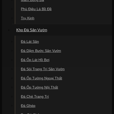
Một trải nghiệm thực tế mà tôi nhớ mãi là lần cung cấp vại
Phù Điêu Lá Bồ Đề
cho một cụ ông ở Phú Thọ. Cụ muốn tìm một chiếc vại
tròn để đặt trước hiên nhà cũ, nơi cụ hay ngồi uống trà
Trụ Kinh
mỗi sáng. Cụ bảo: "Cái dáng tròn này nó làm tôi nhớ về
cái chum nước của mẹ ngày xưa, nhưng cái hình tiền cổ
này lại mang lại cảm giác sung túc cho con cháu". Đó
Kho Đá Sân Vườn
chính là giá trị tinh thần mà sản phẩm mang lại, vượt xa
khỏi một vật dụng trang trí vô tri.
Đá Lát Sân
Vại nước đá tiền cổ dáng vuông hoặc đa
Đá Dặm Bước Sân Vườn
giác
Đá Ốp Lát Hồ Bơi
Mặc dù ít phổ biến hơn dáng tròn, nhưng vại dáng vuông
lại mang đến vẻ đẹp của sự vững chãi, quy củ và mạnh
Đá Sỏi Trang Trí Sân Vườn
mẽ. Những đường góc cạnh được xử lý tinh tế kết hợp
với hình tròn của đồng tiền cổ tạo nên sự đối lập đầy thú
Đá Ốp Tường Ngoại Thất
vị về mặt thị giác. Đây là sự lựa chọn tuyệt vời cho những
ngôi nhà mang kiến trúc hiện đại, tối giản hoặc những gia
Đá Ốp Tường Nội Thất
chủ có cá tính mạnh, yêu thích sự phá cách. Việc đặt một
chiếc vại vuông ở các góc sân hoặc điểm cuối của một
Đá Chẻ Trang Trí
trục kiến trúc sẽ giúp "khóa" không gian một cách hoàn
hảo.
Đá Ghép
Khi chế tác vại vuông, các nghệ nhân tại Phú Thọ Stone