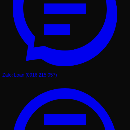
Tại Phú Thọ Stone, chúng tôi có đội ngũ xe tải và máy cẩu
chuyên dụng cùng những nhân viên kỹ thuật có kinh
nghiệm xử lý các công trình khó. Dù bạn ở nội thành Hà
Nội hay các tỉnh vùng sâu vùng xa, chúng tôi đều cam kết
giao hàng an toàn đến tận tay khách hàng.
Không chỉ dừng lại ở việc giao hàng, chúng tôi còn hỗ trợ
lắp đặt và tư vấn bố trí tiểu cảnh. Tôi đã từng trực tiếp chỉ
đạo đội ngũ lắp một chiếc
vại nước bằng đá tiểu cảnh &
sân vườn
nặng gần 500kg vào một vị trí cực kỳ hiểm hóc
trong một ngôi biệt thự cổ. Sự hài lòng và nụ cười của chủ
nhà khi nhìn thấy tác phẩm hoàn thiện chính là động lực
lớn nhất để tôi tiếp tục theo đuổi nghề này. Chúng tôi luôn
chuẩn bị đầy đủ các phụ kiện như máy bơm, ống dẫn, sỏi
trang trí để khách hàng có thể sử dụng ngay sau khi lắp
Zalo: Loan (0916.215.057)
đặt.
Dịch vụ hậu mãi cũng là điểm mạnh của chúng tôi. Nếu
trong quá trình sử dụng, đá gặp vấn đề do yếu tố tự nhiên
hoặc bạn muốn tư vấn về cách vệ sinh rêu mốc, Loan và
đội ngũ luôn sẵn sàng hỗ trợ 24/7. Với tôi, bán được một
sản phẩm mới chỉ là bắt đầu của một mối quan hệ. Giữ
chân được khách hàng bằng chất lượng dịch vụ mới là
thành công thực sự của một doanh nghiệp.