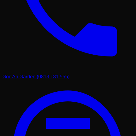
Tôi thường xuyên dành thời gian ngồi lại với các bác thợ
để thảo luận về những mẫu thiết kế mới. Chúng tôi cùng
nhau nghiên cứu các mẫu tiền cổ qua các triều đại để đưa
vào sản phẩm một cách chân thực nhất. Sự kết hợp giữa
kiến thức lịch sử và kỹ năng thủ công giúp
vại nước
bằng đá tiền cổ
của Phú Thọ Stone có nét riêng biệt,
không lẫn lộn với bất kỳ nơi nào khác. Khách hàng khi
nhìn thấy sản phẩm của chúng tôi thường cảm nhận được
sự tỉ mỉ và tôn trọng đối với chất liệu tự nhiên.
Bên cạnh đó, chúng tôi luôn khuyến khích khách hàng
đến trực tiếp kho để xem quá trình chế tác. Việc tận mắt
thấy khối đá thô kệch dần hình thành nên một tác phẩm
nghệ thuật sẽ giúp bạn trân trọng hơn giá trị của sản
Gọi: An Garden (0813.131.555)
phẩm mình sở hữu. Đó cũng là dịp để tôi có thể chia sẻ
sâu hơn về những câu chuyện đằng sau mỗi viên đá, tạo
nên một sự gắn kết đặc biệt giữa người bán, người làm
và người mua.
Chính sách vận chuyển và lắp đặt tận nơi
Một trong những nỗi lo lớn nhất của khách hàng khi mua
đồ đá là khâu vận chuyển. Đá tự nhiên rất nặng và dễ sứt
mẻ nếu không được đóng gói và vận chuyển đúng cách.