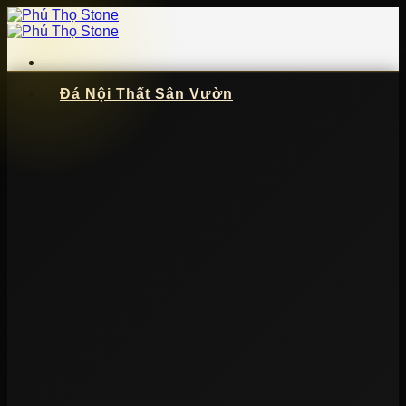
Bỏ
qua
nội
dung
Đá Nội Thất Sân Vườn
📞
091 621 5057