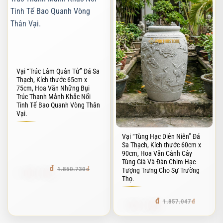
Vại “Trúc Lâm Quân Tử” Đá Sa
Thạch, Kích thước 65cm x
75cm, Hoa Văn Những Bụi
Trúc Thanh Mảnh Khắc Nổi
Tinh Tế Bao Quanh Vòng Thân
Vại.
Vại “Tùng Hạc Diên Niên” Đá
Sa Thạch, Kích thước 60cm x
90cm, Hoa Văn Cảnh Cây
Tùng Già Và Đàn Chim Hạc
1.758.193
1.850.730
Tượng Trưng Cho Sự Trường
Thọ.
1.764.194
1.857.047