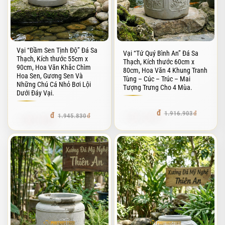
Vại “Đầm Sen Tịnh Độ” Đá Sa
Vại “Tứ Quý Bình An” Đá Sa
Thạch, Kích thước 55cm x
Thạch, Kích thước 60cm x
90cm, Hoa Văn Khắc Chìm
80cm, Hoa Văn 4 Khung Tranh
Hoa Sen, Gương Sen Và
Tùng – Cúc – Trúc – Mai
Những Chú Cá Nhỏ Bơi Lội
Tượng Trưng Cho 4 Mùa.
Dưới Đáy Vại.
1.821.057
1.916.903
1.848.538
1.945.830