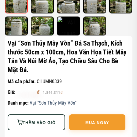
Vại “Sơn Thủy Mây Vờn” Đá Sa Thạch, Kích
thước 50cm x 100cm, Hoa Văn Họa Tiết Mây
Tản Và Núi Mờ Ảo, Tạo Chiều Sâu Cho Bề
Mặt Đá.
Mã sản phẩm:
CHUMN0339
Giá:
1.753.995
1.846.311
Danh mục:
Vại "Sơn Thủy Mây Vờn"
THÊM VÀO GIỎ
MUA NGAY