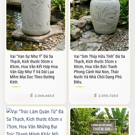
Vại “Vạn Sự Như Ý” Đá Sa
Vại “Sơn Thủy Hữu Tình” Đá Sa
Thạch, Kích thước 50cm x
Thạch, Kích thước 55cm x
85cm, Hoa Văn Kết Hợp Hoa
80cm, Hoa Văn Bức Tranh
Văn Gậy Như Ý Và Dải Lụa
Phong Cảnh Núi Non, Thác
Mềm Mại Dọc Theo Đường
Nước Và Nhà Chòi Dạng Phù
Kính.
Điêu.
2.248.331
2.461.184
2.366.665
2.590.720