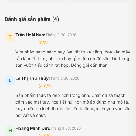
Đánh giá sản phẩm (4)
Trần Hoài Nam
Tháng 3 30, 2026
T
(5/5)
Vừa nhận hàng sáng nay. Vại rất to và nặng, hoa văn mây
tản làm rất tỉ mỉ, nhìn xa hay gần đều có độ sâu. Để trong
sân vườn tiểu cảnh rất hợp. Đóng gói cẩn thận.
Lê Thị Thu Thủy
Tháng 3 30, 2026
L
(4.8/5)
Sản phẩm thực tế đẹp hơn trong ảnh. Chất đá sa thạch
cầm vào mát tay, họa tiết núi non mờ ảo đúng như mô tả.
Tuy nhiên do kích thước lớn nên khâu vận chuyển vào sân
hơi vất vả chút.
Hoàng Minh Đức
Tháng 3 30, 2026
H
(4.5/5)