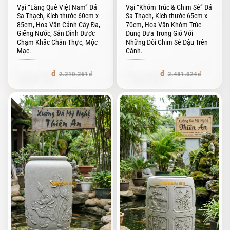
Vại “Làng Quê Việt Nam” Đá
Vại “Khóm Trúc & Chim Sẻ” Đá
Sa Thạch, Kích thước 60cm x
Sa Thạch, Kích thước 65cm x
85cm, Hoa Văn Cảnh Cây Đa,
70cm, Hoa Văn Khóm Trúc
Giếng Nước, Sân Đình Được
Đung Đưa Trong Gió Với
Chạm Khắc Chân Thực, Mộc
Những Đôi Chim Sẻ Đậu Trên
Mạc.
Cành.
2.099.747
2.356.972
2.210.261
2.481.024