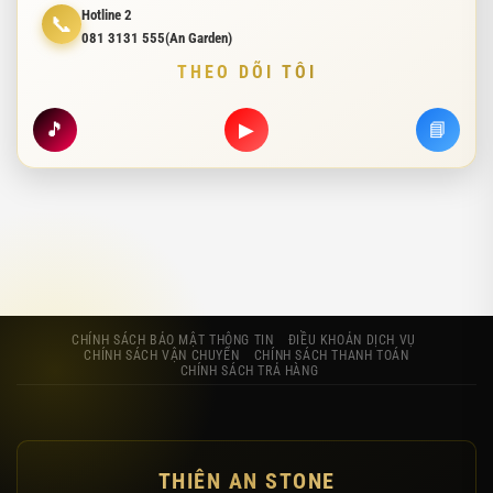
Hotline 2
📞
081 3131 555(An Garden)
THEO DÕI TÔI
🎵
▶
📘
CHÍNH SÁCH BẢO MẬT THÔNG TIN
ĐIỀU KHOẢN DỊCH VỤ
CHÍNH SÁCH VẬN CHUYỂN
CHÍNH SÁCH THANH TOÁN
CHÍNH SÁCH TRẢ HÀNG
THIÊN AN STONE